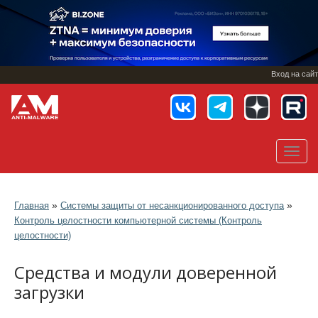
Перейти
к
основному
содержанию
Вход на сайт
Toggl
navig
»
»
Главная
Системы защиты от несанкционированного доступа
Контроль целостности компьютерной системы (Контроль
целостности)
Средства и модули доверенной
загрузки