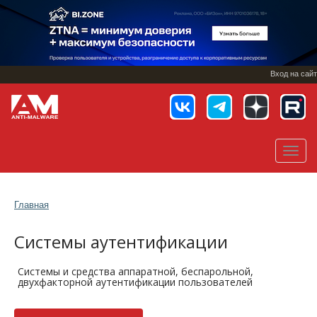
Перейти
к
основному
содержанию
Вход на сайт
Toggl
navig
Главная
Системы аутентификации
Системы и средства аппаратной, беспарольной,
двухфакторной аутентификации пользователей