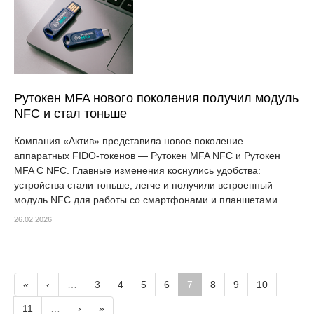
Рутокен MFA нового поколения получил модуль
NFC и стал тоньше
Компания «Актив» представила новое поколение
аппаратных FIDO-токенов — Рутокен MFA NFC и Рутокен
MFA C NFC. Главные изменения коснулись удобства:
устройства стали тоньше, легче и получили встроенный
модуль NFC для работы со смартфонами и планшетами.
26.02.2026
«
‹
…
3
4
5
6
7
8
9
10
11
…
›
»