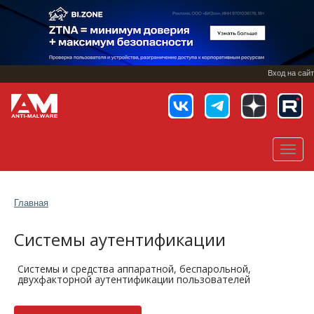
Перейти
к
основному
содержанию
Вход на сайт
Toggl
navig
Главная
Системы аутентификации
Системы и средства аппаратной, беспарольной,
двухфакторной аутентификации пользователей