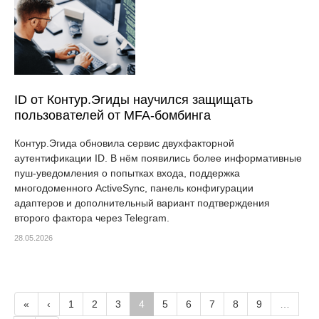
ID от Контур.Эгиды научился защищать
пользователей от MFA-бомбинга
Контур.Эгида обновила сервис двухфакторной
аутентификации ID. В нём появились более информативные
пуш-уведомления о попытках входа, поддержка
многодоменного ActiveSync, панель конфигурации
адаптеров и дополнительный вариант подтверждения
второго фактора через Telegram.
28.05.2026
«
‹
1
2
3
4
5
6
7
8
9
…