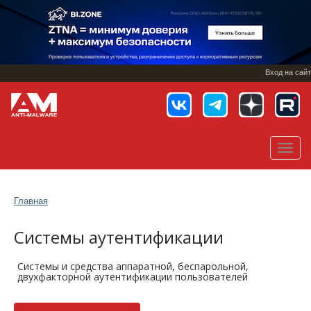
Перейти
к
основному
содержанию
Вход на сайт
Toggl
navig
Главная
Системы аутентификации
Системы и средства аппаратной, беспарольной,
двухфакторной аутентификации пользователей