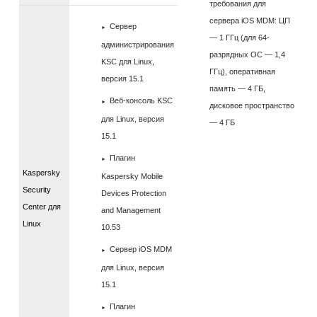
требования для
сервера iOS MDM: ЦП
Сервер
— 1 ГГц (для 64-
администрирования
разрядных ОС — 1,4
KSC для Linux,
ГГц), оперативная
версия 15.1
память — 4 ГБ,
Веб-консоль KSC
дисковое пространство
для Linux, версия
— 4 ГБ
15.1
Плагин
Kaspersky
Kaspersky Mobile
Security
Devices Protection
Center для
and Management
Linux
10.53
Сервер iOS MDM
для Linux, версия
15.1
Плагин