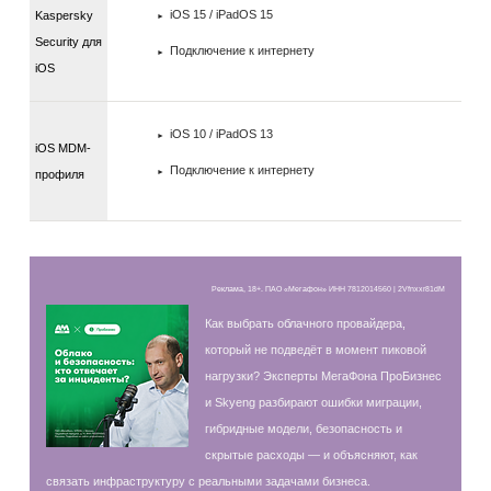
iOS 15 / iPadOS 15
Kaspersky
Security для
Подключение к интернету
iOS
iOS 10 / iPadOS 13
iOS MDM-
Подключение к интернету
профиля
Реклама, 18+. ПАО «Мегафон» ИНН 7812014560 | 2Vfnxxr81dM
Как выбрать облачного провайдера,
который не подведёт в момент пиковой
нагрузки? Эксперты МегаФона ПроБизнес
и Skyeng разбирают ошибки миграции,
гибридные модели, безопасность и
скрытые расходы — и объясняют, как
связать инфраструктуру с реальными задачами бизнеса.