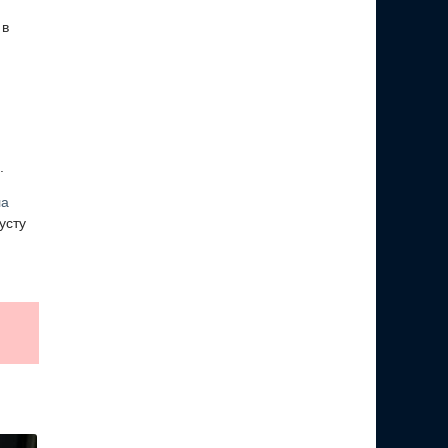
 в
.
ла
усту