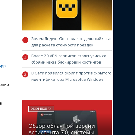
Зачем Яндекс Go создал отдельный язык
для расчёта стоимости поездок
Более 20 VPN-сервисов столкнулись со
сбоями из-за блокировки хостингов
App
В Сети появился скрипт против скрытого
идентификатора Microsoft в Windows
жение
в
ОБЗОР НЕДЕЛИ
Обзор облачной версии
Ассистента 7.0, системы