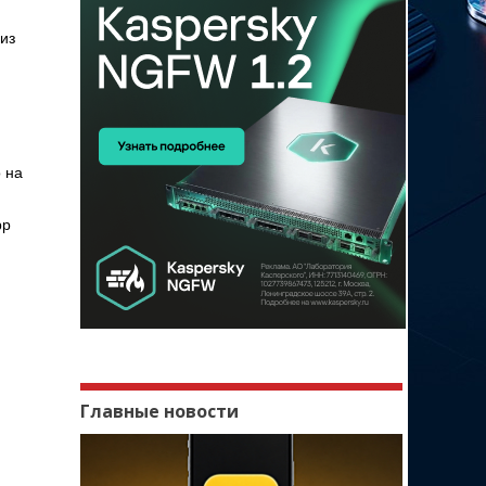
из
о на
pp
Главные новости