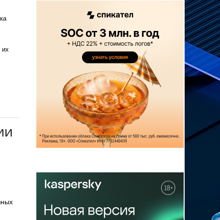
ка
 их
ии
зных