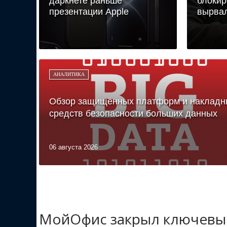
даркнете раньше
блокир
презентации Apple
вырвал
АНАЛИТИКА
Обзор защищённых платформ и накладн
средств безопасности больших данных
06 августа 2026
МойОфис закрыл ключевые