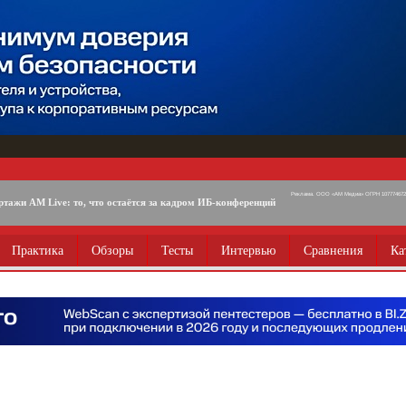
Реклама. ООО «АМ Медиа» ОГРН 1077746725
ртажи AM Live: то, что остаётся за кадром ИБ-конференций
Практика
Обзоры
Тесты
Интервью
Сравнения
Ка