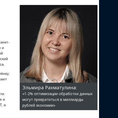
анкт-
е и
ий
вский
са.
ёнку,
щают
Эльмира Рахматулина:
«1-2% оптимизации обработки данных
ти:
могут превратиться в миллиарды
е и
, а
рублей экономии»