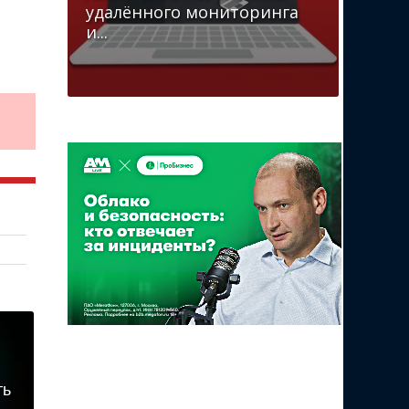
удалённого мониторинга
и...
ть