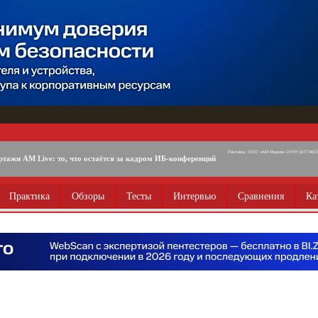
Реклама. ООО «АМ Медиа» ОГРН 1077746725
ртажи AM Live: то, что остаётся за кадром ИБ-конференций
Практика
Обзоры
Тесты
Интервью
Сравнения
Ка