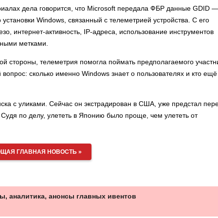
иалах дела говорится, что Microsoft передала ФБР данные GDID 
ор установки Windows, связанный с телеметрией устройства. С его
зо, интернет-активность, IP-адреса, использование инструментов
нными метками.
ной стороны, телеметрия помогла поймать предполагаемого участн
 вопрос: сколько именно Windows знает о пользователях и кто ещё
иска с уликами. Сейчас он экстрадирован в США, уже предстал пер
Судя по делу, улететь в Японию было проще, чем улететь от
ЩАЯ ГЛАВНАЯ НОВОСТЬ »
ы, аналитика, анонсы главных ивентов