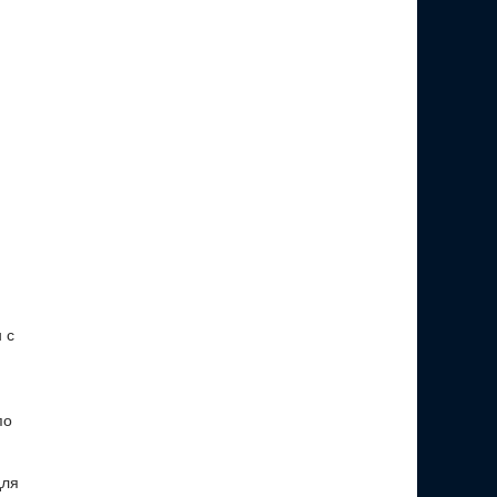
 с
по
для