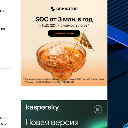
ка
 их
ился
ША и