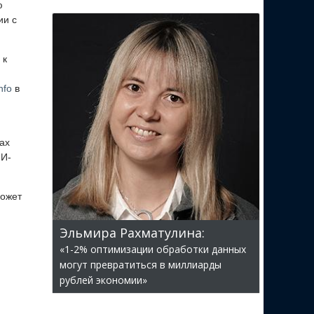
ю
ии с
 к
nfo
в
ах
ИИ-
может
Эльмира Рахматулина:
«1-2% оптимизации обработки данных
могут превратиться в миллиарды
рублей экономии»