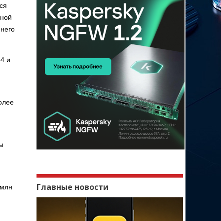
ся
дной
 него
44 и
олее
ы
Главные новости
 млн