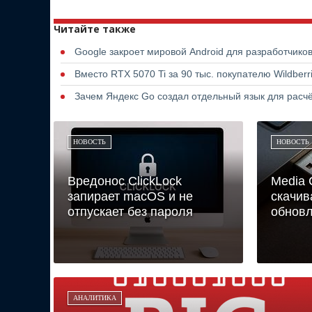
Читайте также
Google закроет мировой Android для разработчико
Вместо RTX 5070 Ti за 90 тыс. покупателю Wildber
Зачем Яндекс Go создал отдельный язык для расчё
НОВОСТЬ
НОВОСТЬ
Вредонос ClickLock
Media 
запирает macOS и не
скачив
отпускает без пароля
обновл
АНАЛИТИКА