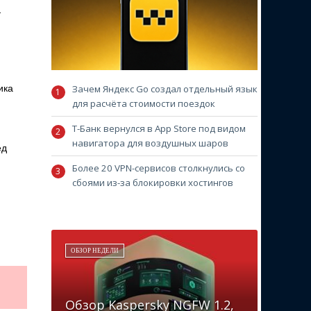
—
Зачем Яндекс Go создал отдельный язык
ика
для расчёта стоимости поездок
Т-Банк вернулся в App Store под видом
навигатора для воздушных шаров
ед
Более 20 VPN-сервисов столкнулись со
сбоями из-за блокировки хостингов
ОБЗОР НЕДЕЛИ
Обзор Kaspersky NGFW 1.2,