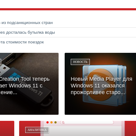
в из подсанкционных стран
ries досталась бутылка воды
та стоимости поездок
НОВОСТЬ
Creation Tool теперь
Новый Media Player для
ает Windows 11 с
Windows 11 оказался
ение...
прожорливее старо...
АНАЛИТИКА