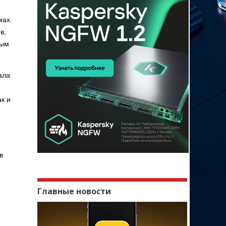
мах.
в,
рым
ала
ак и
в
Главные новости