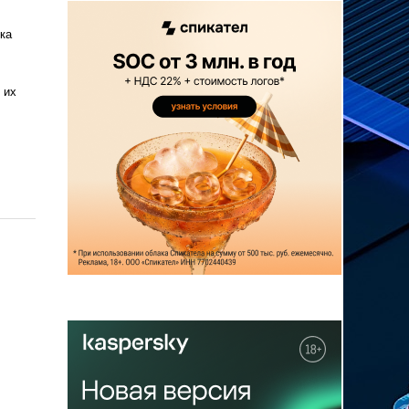
ка
 их