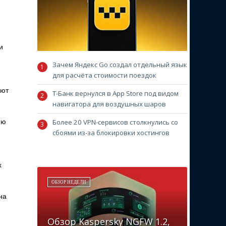
и
Зачем Яндекс Go создал отдельный язык
для расчёта стоимости поездок
ают
Т-Банк вернулся в App Store под видом
навигатора для воздушных шаров
Более 20 VPN-сервисов столкнулись со
ию
сбоями из-за блокировки хостингов
х
ОБЗОР НЕДЕЛИ
на
Обзор Kaspersky NGFW 1.2,