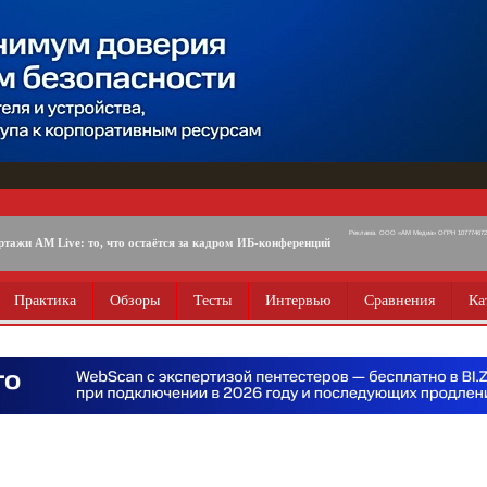
Реклама. ООО «АМ Медиа» ОГРН 1077746725
ртажи AM Live: то, что остаётся за кадром ИБ-конференций
Практика
Обзоры
Тесты
Интервью
Сравнения
Ка