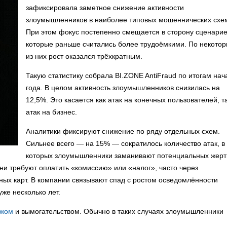
зафиксировала заметное снижение активности
злоумышленников в наиболее типовых мошеннических схе
При этом фокус постепенно смещается в сторону сценарие
которые раньше считались более трудоёмкими. По некото
из них рост оказался трёхкратным.
Такую статистику собрала BI.ZONE AntiFraud по итогам нач
года. В целом активность злоумышленников снизилась на
12,5%. Это касается как атак на конечных пользователей, т
атак на бизнес.
Аналитики фиксируют снижение по ряду отдельных схем.
Сильнее всего — на 15% — сократилось количество атак, в
которых злоумышленники заманивают потенциальных жерт
они требуют оплатить «комиссию» или «налог», часто через
ных карт. В компании связывают спад с ростом осведомлённости
уже несколько лет.
ажом
и вымогательством. Обычно в таких случаях злоумышленники