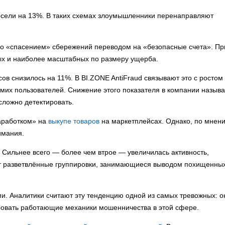
осели на 13%. В таких схемах злоумышленники перенаправляют
 со «спасением» сбережений переводом на «безопасные счета». Пр
ых и наиболее масштабных по размеру ущерба.
ов снизилось на 11%. В BI.ZONE AntiFraud связывают это с ростом
мих пользователей. Снижение этого показателя в компании назыв
сложно детектировать.
заработком» на
выкупе товаров
на маркетплейсах. Однако, по мнен
имания.
 Сильнее всего — более чем втрое — увеличилась активность,
ют разветвлённые группировки, занимающиеся выводом похищенны
ми. Аналитики считают эту тенденцию одной из самых тревожных: о
ровать работающие механики мошенничества в этой сфере.