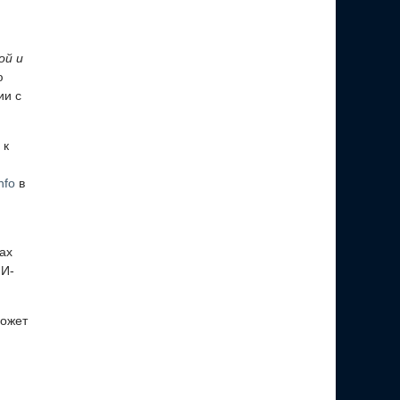
ой и
ю
ии с
 к
nfo
в
ах
ИИ-
может