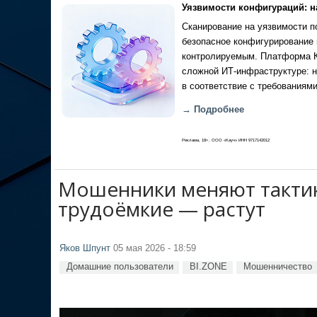
Уязвимости конфигураций: н
Сканирование на уязвимости по
безопасное конфигурирование 
контролируемым. Платформа Ка
сложной ИТ-инфраструктуре: н
в соответствие с требованиями
→ Подробнее
Реклама, 18+. ООО «Кауч» ИНН 9717142012
Мошенники меняют тактик
трудоёмкие — растут
Яков Шпунт
05 мая 2026 - 18:59
Домашние пользователи
BI.ZONE
Мошенничество