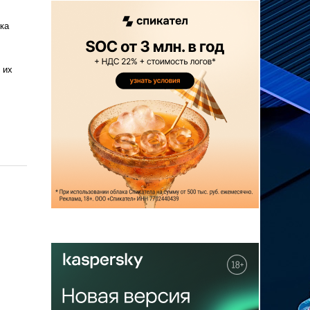
ка
 их