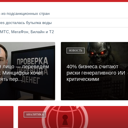
в из подсанкционных стран
ries досталась бутылка воды
 МТС, МегаФон, Билайн и Т2
НОВОСТЬ
и лицо — переведём
40% бизнеса считают
: Минцифры хочет
риски генеративного ИИ
ять пер...
критическими
АНАЛИТИКА