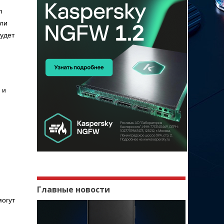
n
или
будет
 и
Главные новости
могут