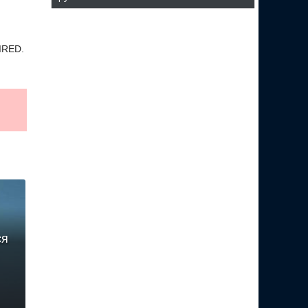
IRED.
ся