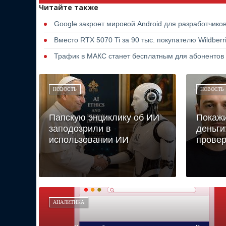
Читайте также
Google закроет мировой Android для разработчико
Вместо RTX 5070 Ti за 90 тыс. покупателю Wildber
Трафик в МАКС станет бесплатным для абонентов
НОВОСТЬ
НОВОСТЬ
Папскую энциклику об ИИ
Покаж
заподозрили в
деньги
использовании ИИ
провер
АНАЛИТИКА