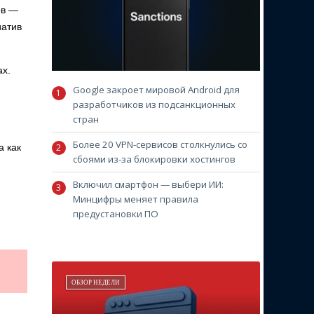
ов —
иатив
ах.
Google закроет мировой Android для
разработчиков из подсанкционных
стран
Более 20 VPN-сервисов столкнулись со
а как
сбоями из-за блокировки хостингов
Включил смартфон — выбери ИИ:
Минцифры меняет правила
предустановки ПО
ОБЗОР НЕДЕЛИ