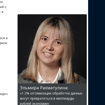
am,
ий с
 в
хся в
брили
Эльмира Рахматулина:
«1-2% оптимизации обработки данных
видел.
могут превратиться в миллиарды
рублей экономии»