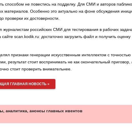
ть способом не повестись на подделку. Для СМИ и авторов паблик
х материалов. Особенно это актуально на фоне обсуждения иниц
о проверки их достоверности.
n журналистам российских СМИ для тестирования в рабочих задач
айте scan.kodik.ru: достаточно загрузить файл и получить оценку
елял признаки генерации искусственным интеллектом с точностью
и, результат стоит воспринимать не как окончательный приговор, 
точно стоит проверить внимательнее.
ЩАЯ ГЛАВНАЯ НОВОСТЬ »
ы, аналитика, анонсы главных ивентов