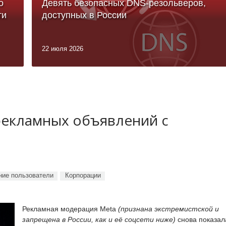
о
Девять безопасных DNS-резольверов,
ти
доступных в России
22 июля 2026
рекламных объявлений с
ие пользователи
Корпорации
Рекламная модерация Meta
(признана экстремистской и
запрещена в России, как и её соцсети ниже)
снова показал