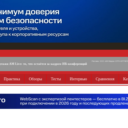
Реклама. ООО «АМ Медиа» ОГРН 1077746725
ртажи AM Live: то, что остаётся за кадром ИБ-конференций
Практика
Обзоры
Тесты
Интервью
Сравнения
Ка