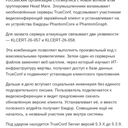
группировки Head Mare. Злоумышленники взламывают
необновлённые серверы TrueConf, подсовывают участникам
видеоконференций заражённый клиент и устанавливают на
их устройства бэкдоры PhantomCore и PhantomGraph.
Для захвата сервера атакующие связывают две уязвимости
— KLCERT-26-057 и KLCERT-26-058.
Эта комбинация позволяет выполнять произвольный код с
максимальными привилегиями. Затем один из серверных
файлов заменяют веб-шеллом, через который изучают ИТ-
инфраструктуру жертвы, получают доступ к базе данных
TrueConf и подменяют установщик клиентского приложения.
Дальше в дело вступает социальная инженерия без единого
подозрительного письма. Пользователь подключается к
видеоконференции и видит предложение скачать
обновлённую версию клиента. Устанавливает её, и вместо
полезного апдейта получает бэкдор. Совещание ещё не
началось, а незваный участник уже внутри системы.
Под ударом находятся TrueConf Server версий 5.3.X до 5.3.9,