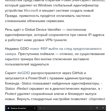
который удаляет из Windows глобальный идентификатор
устройства
Microsoft
и мешает системе создать новый.
Правда, приватность придётся оплачивать частично
сломанными облачными сервисами.
Речь идёт о Global Device Identifier — постоянном
идентификаторе, который сохраняется при смене IP-адреса
и работает ниже уровня VPN-туннеля.
Недавно GDID
помог ФБР выйти на след предполагаемого
хакера
. Преступника поймали — отлично, но существование
скрытого трекера без кнопки отключения заставило
пользователей задуматься.
Скрипт
deGDID
распространяется через GitHub и
запускается в PowerShell с правами администратора.
Команда
-Status
показывает найденные идентификаторы,
-
Status -Redact
скрывает их в диагностических журналах, а
-
Protect
удаляет сохранённые ключи и блокирует выпуск
новых. Вернуть стандартные настройки позволяет
-Unprotect
.