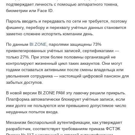
подтверждает личность с помощью аппаратного токена,
биометрии или Face ID.
Пароль вводить и передавать по сети не требуется, поэтому
фишингу, перебору и перехвату учётных данных становится
заметно сложнее испортить компании день.
По данным
BI.ZONE
, паролями защищены 73%
привилегированных учётных записей, сертификатами —
только 27%. При этом более половины организаций не
контролируют жизненный цикл таких аккаунтов. Они могут
годами оставаться активными после смены владельца или
увольнения сотрудника — настоящий цифровой пансион для
забытых доступов.
В новой версии BI.ZONE PAM эту лавочку решили прикрыть.
Платформа автоматически блокирует учётные записи, если
ими долго не пользуются или превышено допустимое число
неудачных попыток входа.
Механизм беспарольной аутентификации, как утверждает
разработчик, соответствует требованиям приказа ФСТЭК
России № 117 к усиленной и строгой аутентификации