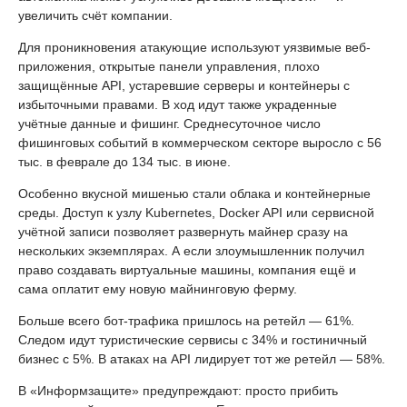
увеличить счёт компании.
Для проникновения атакующие используют уязвимые веб-
приложения, открытые панели управления, плохо
защищённые API, устаревшие серверы и контейнеры с
избыточными правами. В ход идут также украденные
учётные данные и фишинг. Среднесуточное число
фишинговых событий в коммерческом секторе выросло с 56
тыс. в феврале до 134 тыс. в июне.
Особенно вкусной мишенью стали облака и контейнерные
среды. Доступ к узлу Kubernetes, Docker API или сервисной
учётной записи позволяет развернуть майнер сразу на
нескольких экземплярах. А если злоумышленник получил
право создавать виртуальные машины, компания ещё и
сама оплатит ему новую майнинговую ферму.
Больше всего бот-трафика пришлось на ретейл — 61%.
Следом идут туристические сервисы с 34% и гостиничный
бизнес с 5%. В атаках на API лидирует тот же ретейл — 58%.
В «Информзащите» предупреждают: просто прибить