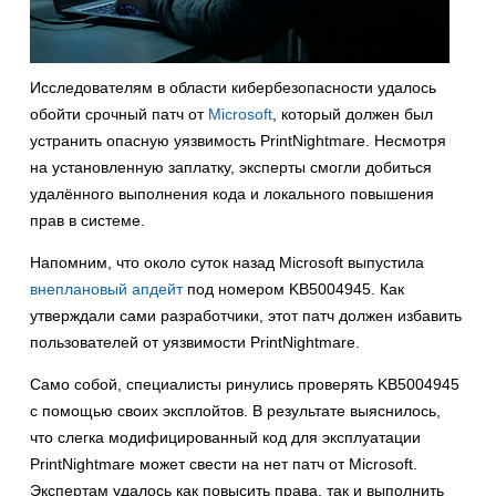
Исследователям в области кибербезопасности удалось
обойти срочный патч от
Microsoft
, который должен был
устранить опасную уязвимость PrintNightmare. Несмотря
на установленную заплатку, эксперты смогли добиться
удалённого выполнения кода и локального повышения
прав в системе.
Напомним, что около суток назад Microsoft выпустила
внеплановый апдейт
под номером KB5004945. Как
утверждали сами разработчики, этот патч должен избавить
пользователей от уязвимости PrintNightmare.
Само собой, специалисты ринулись проверять KB5004945
с помощью своих эксплойтов. В результате выяснилось,
что слегка модифицированный код для эксплуатации
PrintNightmare может свести на нет патч от Microsoft.
Экспертам удалось как повысить права, так и выполнить