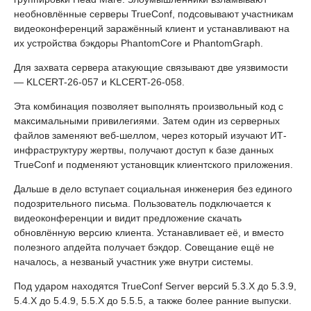
необновлённые серверы TrueConf, подсовывают участникам
видеоконференций заражённый клиент и устанавливают на
их устройства бэкдоры PhantomCore и PhantomGraph.
Для захвата сервера атакующие связывают две уязвимости
— KLCERT-26-057 и KLCERT-26-058.
Эта комбинация позволяет выполнять произвольный код с
максимальными привилегиями. Затем один из серверных
файлов заменяют веб-шеллом, через который изучают ИТ-
инфраструктуру жертвы, получают доступ к базе данных
TrueConf и подменяют установщик клиентского приложения.
Дальше в дело вступает социальная инженерия без единого
подозрительного письма. Пользователь подключается к
видеоконференции и видит предложение скачать
обновлённую версию клиента. Устанавливает её, и вместо
полезного апдейта получает бэкдор. Совещание ещё не
началось, а незваный участник уже внутри системы.
Под ударом находятся TrueConf Server версий 5.3.X до 5.3.9,
5.4.X до 5.4.9, 5.5.X до 5.5.5, а также более ранние выпуски.