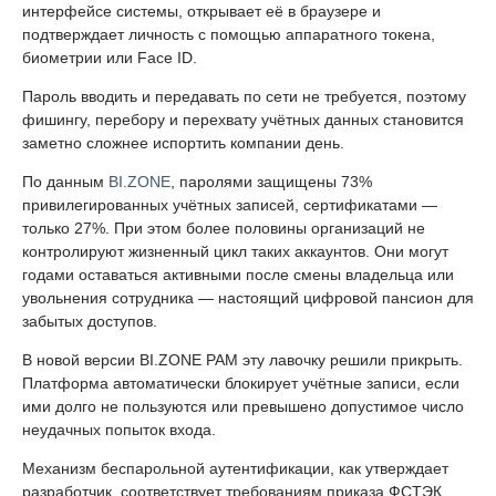
интерфейсе системы, открывает её в браузере и
подтверждает личность с помощью аппаратного токена,
биометрии или Face ID.
Пароль вводить и передавать по сети не требуется, поэтому
фишингу, перебору и перехвату учётных данных становится
заметно сложнее испортить компании день.
По данным
BI.ZONE
, паролями защищены 73%
привилегированных учётных записей, сертификатами —
только 27%. При этом более половины организаций не
контролируют жизненный цикл таких аккаунтов. Они могут
годами оставаться активными после смены владельца или
увольнения сотрудника — настоящий цифровой пансион для
забытых доступов.
В новой версии BI.ZONE PAM эту лавочку решили прикрыть.
Платформа автоматически блокирует учётные записи, если
ими долго не пользуются или превышено допустимое число
неудачных попыток входа.
Механизм беспарольной аутентификации, как утверждает
разработчик, соответствует требованиям приказа ФСТЭК