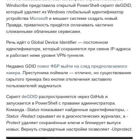
Windscribe представила открытый PowerShell-скрипт deGDID,
который удаляет из Windows глобальный идентификатор
устройства
Microsoft
и мешает системе создать новый.
Правда, приватность придётся оплачивать частично
сломанными облачными сервисами.
Речь идёт о Global Device Identifier — постоянном
идентификаторе, который сохраняется при смене IP-адреса
и работает ниже уровня VPN-туннеля.
Недавно GDID
помог ФБР выйти на след предполагаемого
хакера
. Преступника поймали — отлично, но существование
скрытого трекера без кнопки отключения заставило
пользователей задуматься.
Скрипт
deGDID
распространяется через GitHub и
запускается в PowerShell с правами администратора.
Команда
-Status
показывает найденные идентификаторы,
-
Status -Redact
скрывает их в диагностических журналах, а
-
Protect
удаляет сохранённые ключи и блокирует выпуск
новых. Вернуть стандартные настройки позволяет
-Unprotect
.