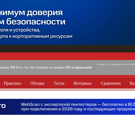
Реклама. ООО «АМ Медиа» ОГРН 1077746725
ртажи AM Live: то, что остаётся за кадром ИБ-конференций
Практика
Обзоры
Тесты
Интервью
Сравнения
Ка