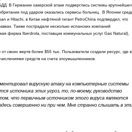
БДД. В Германии хакерской атаке подверглись системы крупнейшег
обритании под ударом оказались сервисы больниц. В Японии сред
n и Hitachi, в Китае нефтяной гигант PetroChina подтвердил, что
авках. Также пострадали несколько испанских компаний
кая фирма Iberdrola, поставщик коммунальных услуг Gas Natural),
т своих жертв более $55 тыс. Пользователи создали ресурс, где в
числениями средств на счета злоумышленников.
ментировал вирусную атаку на компьютерные системы
тся источника этих угроз, то, по-моему, руководство
о том, что первичным источником этого вируса являются
десь совершенно ни при чем. Мне странно слышать в эт