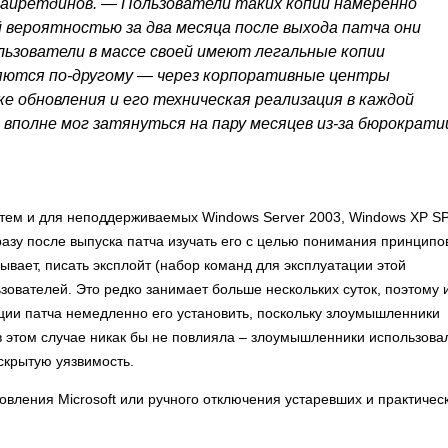
айретдинов. — Пользователи таких копий намеренно
 вероятностью за два месяца после выхода патча они
льзователи в массе своей имеют легальные копии
ляются по-другому — через корпоративные центры
е обновления и его техническая реализация в каждой
вполне мог затянуться на пару месяцев из-за бюрократи
стем и для неподдерживаемых Windows Server 2003, Windows XP S
азу после выпуска патча изучать его с целью понимания принципо
рывает, писать эксплойт (набор команд для эксплуатации этой
зователей. Это редко занимает больше нескольких суток, поэтому 
ции патча немедленно его установить, поскольку злоумышленники
 в этом случае никак бы не повлияла – злоумышленники использова
аскрытую уязвимость.
овления Microsoft или ручного отключения устаревших и практичес