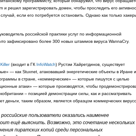
ританскому программисту, который обнаружил, что вирус обращает
com и решил зарегистрировать домен, чтобы проследить его активнос
 случай, если его потребуется остановить. Однако как только хакер
уководитель российской практики услуг по информационной
что зафиксировано более 300 новых штаммов вируса WannaCry.
Killer
(входит в ГК
InfoWatch
) Рустэм Хайретдинов, существует
ые» — как Stuxnet, атаковавший энергетические объекты в Иране 
рограммы в стране, «коммерческие» — которые пишутся с целью
ционные атаки» — которые производятся, чтобы продемонстриров
икобритании – позицией демонстрации силы, как и рассматривать
ет деньги, таким образом, является образцом коммерческих вирус
 российские пользователи оказались наименее
тоит ещё выяснить. Возможно, это сочетание нескольких
нения пиратских копий среди персональных