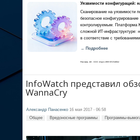
Уязвимости конфигураций: н
Сканирование на уязвимости по
безопасное конфигурирование 
контролируемым. Платформа Ка
сложной ИТ-инфраструктуре: н
в соответствие с требованиями
→ Подробнее
Реклама, 18+. ООО «Кауч» ИНН 9717142012
InfoWatch представил обз
WannaCry
Александр Панасенко
16 мая 2017 - 06:58
Общее
Вредоносные программы
Программы-вымог