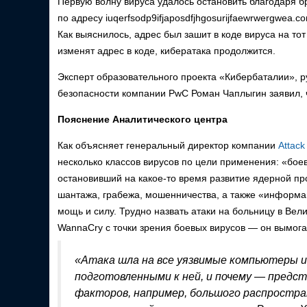
Первую волну вируса удалось остановить благодаря б
по адресу iuqerfsodp9ifjaposdfjhgosurijfaewrwergwea.
Как выяснилось, адрес был зашит в коде вируса на тот
изменят адрес в коде, кибератака продолжится.
Эксперт образовательного проекта «Кибербаталии», р
безопасности компании PwC Роман Чаплыгин заявил, 
Пояснение Аналитического центра
Как объясняет генеральный директор компании
Attack 
несколько классов вирусов по цели применения: «боев
остановивший на какое-то время развитие ядерной п
шантажа, грабежа, мошенничества, а также «информа
мощь и силу. Трудно назвать атаки на больницу в Вел
WannaCry с точки зрения боевых вирусов — он вымога
«Атака шла на все уязвимые компьютеры и
подготовленными к ней, и почему — предс
факторов, например, большого распростра