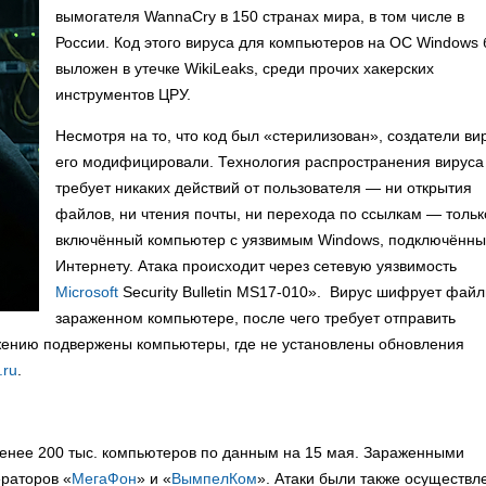
вымогателя WannaCry в 150 странах мира, в том числе в
России. Код этого вируса для компьютеров на ОС Windows
выложен в утечке WikiLeaks, среди прочих хакерских
инструментов ЦРУ.
Несмотря на то, что код был «стерилизован», создатели ви
его модифицировали. Технология распространения вируса
требует никаких действий от пользователя — ни открытия
файлов, ни чтения почты, ни перехода по ссылкам — тольк
включённый компьютер с уязвимым Windows, подключённы
Интернету. Атака происходит через сетевую уязвимость
Microsoft
Security Bulletin MS17-010». Вирус шифрует фай
зараженном компьютере, после чего требует отправить
жению подвержены компьютеры, где не установлены обновления
.ru
.
енее 200 тыс. компьютеров по данным на 15 мая. Зараженными
раторов «
МегаФон
» и «
ВымпелКом
». Атаки были также осуществл