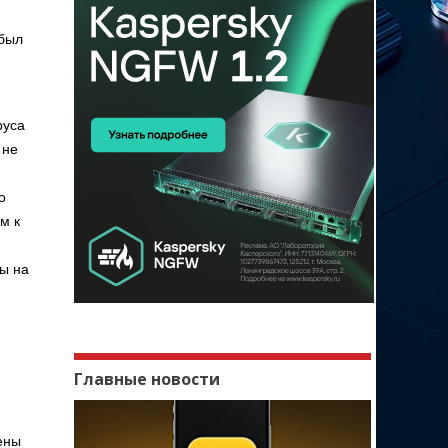
 был
руса
 не
о
м к
лы на
Главные новости
ены