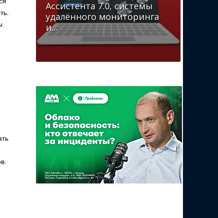
ся
Ассистента 7.0, системы
ть.
удалённого мониторинга
ы
и...
и
ать
ов.