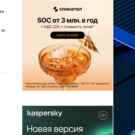
ка
 их