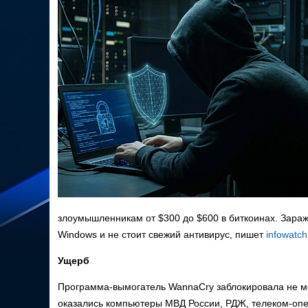
злоумышленникам от $300 до $600 в биткоинах. Зара
Windows и не стоит свежий антивирус,
пишет
infowatch
Ущерб
Программа-вымогатель WannaCry заблокировала не м
оказались компьютеры МВД России, РДЖ, телеком-опе