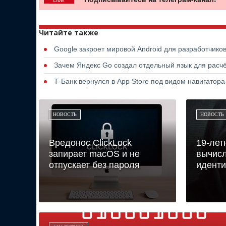
Читайте также
Google закроет мировой Android для разработчико
Зачем Яндекс Go создал отдельный язык для расчё
Т-Банк вернулся в App Store под видом навигатор
НОВОСТЬ
НОВОСТЬ
Вредонос ClickLock
19-лет
запирает macOS и не
вычисл
отпускает без пароля
идент