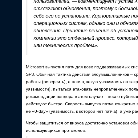
пользователей, — комментирует Рустэм Х
отключают обновления, поэтому с большой
себе его не установили. Корпоративные по
операционных систем, однако они и обнов
обновления. Принятие решение об установк
компании это отдельный процесс, который 
или технических проблем».
Microsort выпустил патч для всех поддерживаемых си
SP3. Обычная тактика действия злоумышленников – ср
работы (реверсить), а поняв, какую уязвимость он зак
уязвимости), пытаться атаковать непропатченных поль
рекомендации вендора в этом случае – после публика
действуют быстро. Скорость выпуска патча конкретно
не «0-day» (уязвимость, к которой нет патча), а уже р
Чтобы защититься от вируса достаточно установки обн
использующихся протоколов.