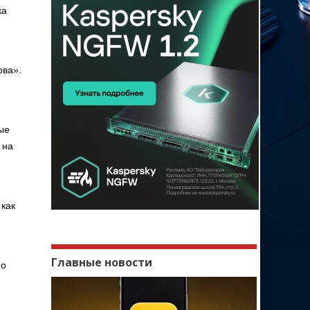
ка
ова».
ые
 на
 как
Главные новости
 о