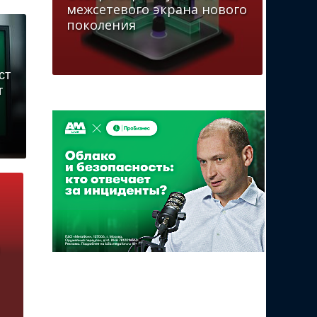
межсетевого экрана нового
поколения
ст
т