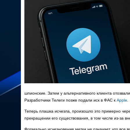
шпионские. Затем у альтернативного клиента отозвал
Разработчики Телеги позже подали иск в ФАС к
Apple
.
Теперь плашка исчезла, произошло это примерно чер
прекращении его существования, в том числе из-за в
Формально исчезновение метки не означает, что все в