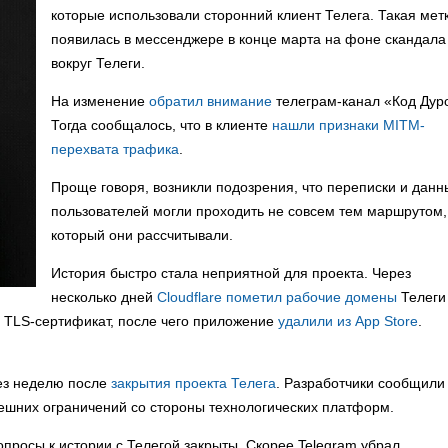
которые использовали сторонний клиент Телега. Такая мет
появилась в мессенджере в конце марта на фоне скандала
вокруг Телеги.
На изменение
обратил внимание
телеграм-канал «Код Дур
Тогда сообщалось, что в клиенте
нашли признаки MITM-
перехвата трафика
.
Проще говоря, возникли подозрения, что переписки и данн
пользователей могли проходить не совсем тем маршрутом,
который они рассчитывали.
История быстро стала неприятной для проекта. Через
несколько дней
Cloudflare пометил рабочие домены
Телеги
и TLS-сертификат, после чего приложение
удалили из App Store
.
ез неделю после
закрытия проекта Телега
. Разработчики сообщили
нешних ограничений со стороны технологических платформ.
опросы к истории с Телегой закрыты. Скорее Telegram убрал