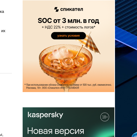
ка
 их
ы,