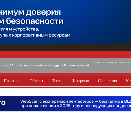
Реклама. ООО «АМ Медиа» ОГРН 1077746725
ртажи AM Live: то, что остаётся за кадром ИБ-конференций
Практика
Обзоры
Тесты
Интервью
Сравнения
Ка