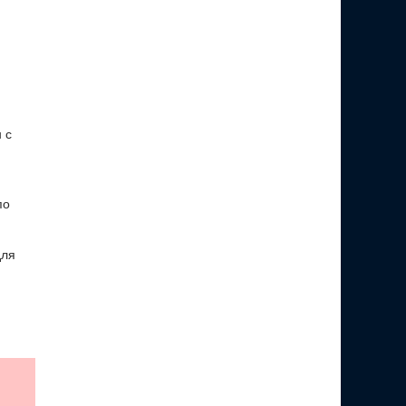
 с
по
для