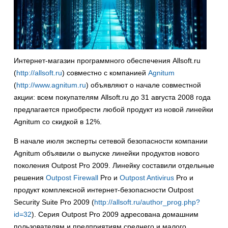
Интернет-магазин программного обеспечения Allsoft.ru
(
http://allsoft.ru
) совместно с компанией
Agnitum
(
http://www.agnitum.ru
) объявляют о начале совместной
акции: всем покупателям Allsoft.ru до 31 августа 2008 года
предлагается приобрести любой продукт из новой линейки
Agnitum со скидкой в 12%.
В начале июля эксперты сетевой безопасности компании
Agnitum объявили о выпуске линейки продуктов нового
поколения Outpost Pro 2009. Линейку составили отдельные
решения
Outpost Firewall
Pro и
Outpost Antivirus
Pro и
продукт комплексной интернет-безопасности Outpost
Security Suite Pro 2009 (
http://allsoft.ru/author_prog.php?
id=32
). Серия Outpost Pro 2009 адресована домашним
пользователям и предприятиям среднего и малого