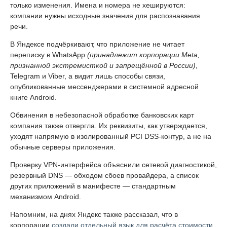
только изменения. Имена и номера не хешируются:
компании нужны исходные значения для распознавания
речи.
В Яндексе подчёркивают, что приложение не читает
переписку в WhatsApp
(принадлежит корпорации Meta,
признанной экстремисткой и запрещённой в России)
,
Telegram и Viber, а видит лишь способы связи,
опубликованные мессенджерами в системной адресной
книге Android.
Обвинения в небезопасной обработке банковских карт
компания также отвергла. Их реквизиты, как утверждается,
уходят напрямую в изолированный PCI DSS-контур, а не на
обычные серверы приложения.
Проверку VPN-интерфейса объяснили сетевой диагностикой,
резервный DNS — обходом сбоев провайдера, а список
других приложений в манифесте — стандартным
механизмом Android.
Напомним, на днях Яндекс также рассказал, что в
корпорации
создали отдельный язык для расчёта стоимости