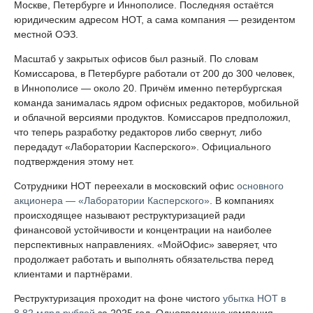
Москве, Петербурге и Иннополисе. Последняя остаётся
юридическим адресом НОТ, а сама компания — резидентом
местной ОЭЗ.
Масштаб у закрытых офисов был разный. По словам
Комиссарова, в Петербурге работали от 200 до 300 человек,
в Иннополисе — около 20. Причём именно петербургская
команда занималась ядром офисных редакторов, мобильной
и облачной версиями продуктов. Комиссаров предположил,
что теперь разработку редакторов либо свернут, либо
передадут «Лаборатории Касперского». Официального
подтверждения этому нет.
Сотрудники НОТ переехали в московский офис
основного
акционера — «Лаборатории Касперского»
. В компаниях
происходящее называют реструктуризацией ради
финансовой устойчивости и концентрации на наиболее
перспективных направлениях. «МойОфис» заверяет, что
продолжает работать и выполнять обязательства перед
клиентами и партнёрами.
Реструктуризация проходит на фоне чистого
убытка НОТ в
8,82 млрд рублей
за 2025 год. Одновременно компания