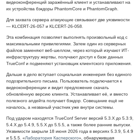
видеоконференций заражённый клиент и устанавливают на
их устройства бэкдоры PhantomCore и PhantomGraph.
Для захвата сервера атакующие связывают две уязвимости
— KLCERT-26-057 и KLCERT-26-058.
Эта комбинация позволяет выполнять произвольный код с
максимальными привилегиями. Затем один из серверных
файлов заменяют веб-шеллом, через который изучают ИТ-
инфраструктуру жертвы, получают доступ к базе данных
TrueConf и подменяют установщик клиентского приложения.
Дальше в дело вступает социальная инженерия без единого
подозрительного письма. Пользователь подключается к
видеоконференции и видит предложение скачать
обновлённую версию клиента. Устанавливает её, и вместо
полезного апдейта получает бэкдор. Совещание ещё не
началось, а незваный участник уже внутри системы.
Под ударом находятся TrueConf Server версий 5.3.X до 5.3.9,
5.4.X до 5.4.9, 5.5.X до 5.5.5, а также более ранние выпуски.
Уязвимости закрыли 18 июня 2026 года в версиях 5.3.9, 5.4.9
и 5.5.5. «
Лаборатория Касперского
», обнаружившая