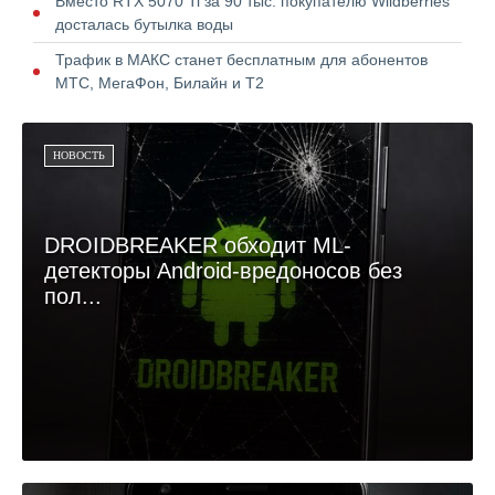
Вместо RTX 5070 Ti за 90 тыс. покупателю Wildberries
досталась бутылка воды
Трафик в МАКС станет бесплатным для абонентов
МТС, МегаФон, Билайн и Т2
НОВОСТЬ
DROIDBREAKER обходит ML-
детекторы Android-вредоносов без
пол...