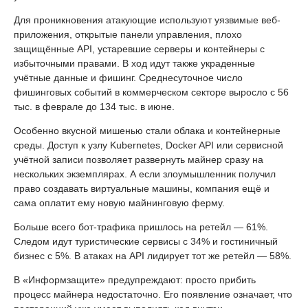
Для проникновения атакующие используют уязвимые веб-
приложения, открытые панели управления, плохо
защищённые API, устаревшие серверы и контейнеры с
избыточными правами. В ход идут также украденные
учётные данные и фишинг. Среднесуточное число
фишинговых событий в коммерческом секторе выросло с 56
тыс. в феврале до 134 тыс. в июне.
Особенно вкусной мишенью стали облака и контейнерные
среды. Доступ к узлу Kubernetes, Docker API или сервисной
учётной записи позволяет развернуть майнер сразу на
нескольких экземплярах. А если злоумышленник получил
право создавать виртуальные машины, компания ещё и
сама оплатит ему новую майнинговую ферму.
Больше всего бот-трафика пришлось на ретейл — 61%.
Следом идут туристические сервисы с 34% и гостиничный
бизнес с 5%. В атаках на API лидирует тот же ретейл — 58%.
В «Информзащите» предупреждают: просто прибить
процесс майнера недостаточно. Его появление означает, что