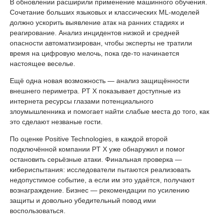
В обновлении расширили применение машинного обучения.
Сочетание больших языковых и классических ML-моделей
должно ускорить выявление атак на ранних стадиях и
реагирование. Анализ инцидентов низкой и средней
опасности автоматизирован, чтобы эксперты не тратили
время на цифровую мелочь, пока где-то начинается
настоящее веселье.
Ещё одна новая возможность — анализ защищённости
внешнего периметра. PT X показывает доступные из
интернета ресурсы глазами потенциального
злоумышленника и помогает найти слабые места до того, как
это сделают незваные гости.
По оценке Positive Technologies, в каждой второй
подключённой компании PT X уже обнаружил и помог
остановить серьёзные атаки. Финальная проверка —
кибериспытания: исследователи пытаются реализовать
недопустимое событие, а если им это удаётся, получают
вознаграждение. Бизнес — рекомендации по усилению
защиты и довольно убедительный повод ими
воспользоваться.