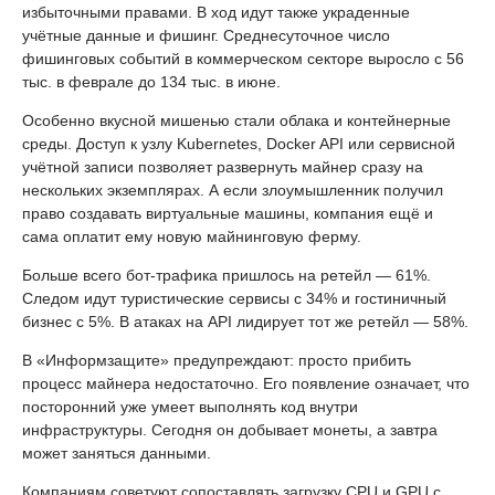
избыточными правами. В ход идут также украденные
учётные данные и фишинг. Среднесуточное число
фишинговых событий в коммерческом секторе выросло с 56
тыс. в феврале до 134 тыс. в июне.
Особенно вкусной мишенью стали облака и контейнерные
среды. Доступ к узлу Kubernetes, Docker API или сервисной
учётной записи позволяет развернуть майнер сразу на
нескольких экземплярах. А если злоумышленник получил
право создавать виртуальные машины, компания ещё и
сама оплатит ему новую майнинговую ферму.
Больше всего бот-трафика пришлось на ретейл — 61%.
Следом идут туристические сервисы с 34% и гостиничный
бизнес с 5%. В атаках на API лидирует тот же ретейл — 58%.
В «Информзащите» предупреждают: просто прибить
процесс майнера недостаточно. Его появление означает, что
посторонний уже умеет выполнять код внутри
инфраструктуры. Сегодня он добывает монеты, а завтра
может заняться данными.
Компаниям советуют сопоставлять загрузку CPU и GPU с