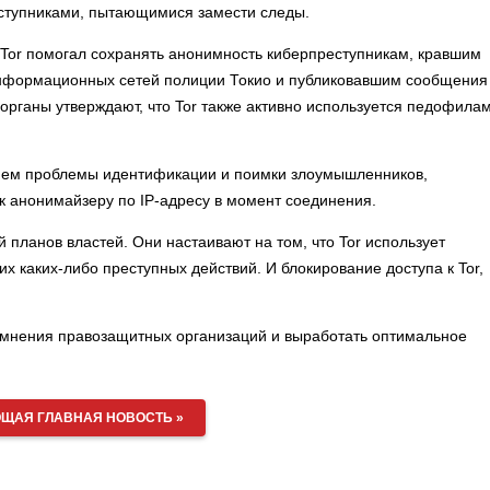
реступниками, пытающимися замести следы.
 Tor помогал сохранять анонимность киберпреступникам, кравшим
информационных сетей полиции Токио и публиковавшим сообщения
рганы утверждают, что Tor также активно используется педофила
ием проблемы идентификации и поимки злоумышленников,
 к анонимайзеру по IP-адресу в момент соединения.
 планов властей. Они настаивают на том, что Tor использует
 каких-либо преступных действий. И блокирование доступа к Tor,
мнения правозащитных организаций и выработать оптимальное
ЩАЯ ГЛАВНАЯ НОВОСТЬ »