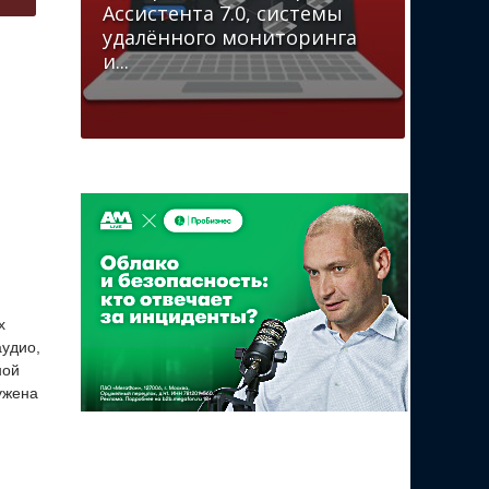
Ассистента 7.0, системы
удалённого мониторинга
и...
х
аудио,
ной
ужена