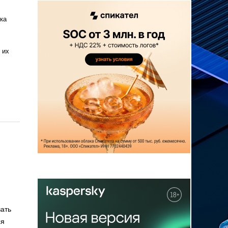
ка
 их
ать
ся