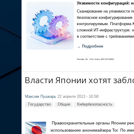
Уязвимости конфигураций: н
Сканирование на уязвимости по
безопасное конфигурирование 
контролируемым. Платформа Ка
сложной ИТ-инфраструктуре: н
в соответствие с требованиями
→ Подробнее
Реклама, 18+. ООО «Кауч» ИНН 9717142012
Власти Японии хотят забл
Максим Пушкарь
22 апреля 2013 - 10:58
Государство
Общее
Кибербезопасность
Правоохранительные органы Японии рек
использованию анонимайзера Tor. По им