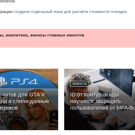
ndroid.
порации
создали отдельный язык для расчёта стоимости поездок
.
ы, аналитика, анонсы главных ивентов
НОВОСТЬ
 читов для GTA V
ID от Контур.Эгиды
ли и слили данные
научился защищать
игроков
пользователей от MFA-бо.