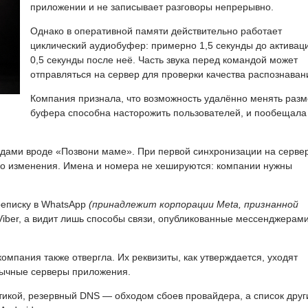
приложении и не записывает разговоры непрерывно.
Однако в оперативной памяти действительно работает
циклический аудиобуфер: примерно 1,5 секунды до активац
0,5 секунды после неё. Часть звука перед командой может
отправляться на сервер для проверки качества распознаван
Компания признала, что возможность удалённо менять раз
буфера способна насторожить пользователей, и пообещала
ндами вроде «Позвони маме». При первой синхронизации на серве
ько изменения. Имена и номера не хешируются: компании нужны
реписку в WhatsApp
(принадлежит корпорации Meta, признанной
 Viber, а видит лишь способы связи, опубликованные мессенджерами
омпания также отвергла. Их реквизиты, как утверждается, уходят
бычные серверы приложения.
икой, резервный DNS — обходом сбоев провайдера, а список друг