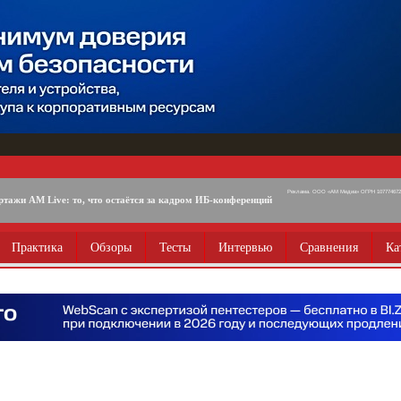
Реклама. ООО «АМ Медиа» ОГРН 1077746725
ртажи AM Live: то, что остаётся за кадром ИБ-конференций
Практика
Обзоры
Тесты
Интервью
Сравнения
Ка