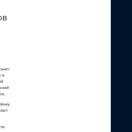
ов
анкт-
е и
ий
вский
са.
ёнку,
щают
ти: