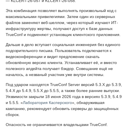
— KLCERT-26-057 и KLCERT-26-058.
Эта комбинация позволяет выполнять произвольный код с
максимальными привилегиями. Затем один из серверных
файлов заменяют веб-шеллом, через который изучают ИТ-
инфраструктуру жертвы, получают доступ к базе данных
TrueConf и подменяют установщик клиентского приложения.
Дальше в дело вступает социальная инженерия без единого
подозрительного письма. Пользователь подключается к
видеоконференции и видит предложение скачать
обновлённую версию клиента. Устанавливает её, и вместо
полезного апдейта получает бэкдор. Совещание ещё не
началось, а незваный участник уже внутри системы.
Под ударом находятся TrueConf Server версий 5.3.X до 5.3.9,
5.4.X до 5.4.9, 5.5.X до 5.5.5, а также более ранние выпуски.
Уязвимости закрыли 18 июня 2026 года в версиях 5.3.9, 5.4.9
и 5.5.5. «
Лаборатория Касперского
», обнаружившая
кампанию, рекомендует обновить серверы до защищённых
сборок.
Опасность не ограничивается владельцами TrueConf.