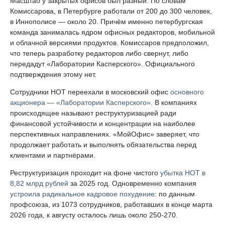
Масштаб у закрытых офисов был разный. По словам
Комиссарова, в Петербурге работали от 200 до 300 человек,
в Иннополисе — около 20. Причём именно петербургская
команда занималась ядром офисных редакторов, мобильной
и облачной версиями продуктов. Комиссаров предположил,
что теперь разработку редакторов либо свернут, либо
передадут «Лаборатории Касперского». Официального
подтверждения этому нет.
Сотрудники НОТ переехали в московский офис
основного
акционера — «Лаборатории Касперского»
. В компаниях
происходящее называют реструктуризацией ради
финансовой устойчивости и концентрации на наиболее
перспективных направлениях. «МойОфис» заверяет, что
продолжает работать и выполнять обязательства перед
клиентами и партнёрами.
Реструктуризация проходит на фоне чистого
убытка НОТ в
8,82 млрд рублей
за 2025 год. Одновременно компания
устроила радикальное кадровое похудение
: по данным
профсоюза, из 1073 сотрудников, работавших в конце марта
2026 года, к августу осталось лишь около 250-270.