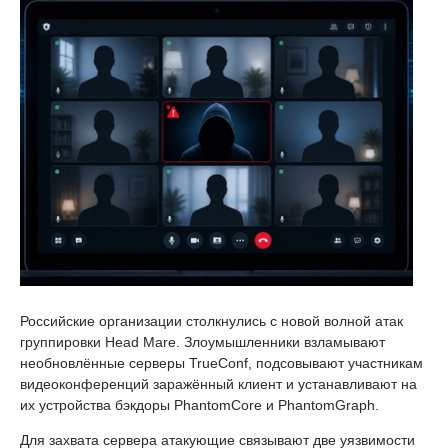
Российские организации столкнулись с новой волной атак
группировки Head Mare. Злоумышленники взламывают
необновлённые серверы TrueConf, подсовывают участникам
видеоконференций заражённый клиент и устанавливают на
их устройства бэкдоры PhantomCore и PhantomGraph.
Для захвата сервера атакующие связывают две уязвимости