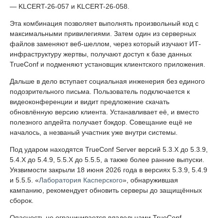
— KLCERT-26-057 и KLCERT-26-058.
Эта комбинация позволяет выполнять произвольный код с
максимальными привилегиями. Затем один из серверных
файлов заменяют веб-шеллом, через который изучают ИТ-
инфраструктуру жертвы, получают доступ к базе данных
TrueConf и подменяют установщик клиентского приложения.
Дальше в дело вступает социальная инженерия без единого
подозрительного письма. Пользователь подключается к
видеоконференции и видит предложение скачать
обновлённую версию клиента. Устанавливает её, и вместо
полезного апдейта получает бэкдор. Совещание ещё не
началось, а незваный участник уже внутри системы.
Под ударом находятся TrueConf Server версий 5.3.X до 5.3.9,
5.4.X до 5.4.9, 5.5.X до 5.5.5, а также более ранние выпуски.
Уязвимости закрыли 18 июня 2026 года в версиях 5.3.9, 5.4.9
и 5.5.5. «
Лаборатория Касперского
», обнаружившая
кампанию, рекомендует обновить серверы до защищённых
сборок.
Опасность не ограничивается владельцами TrueConf.