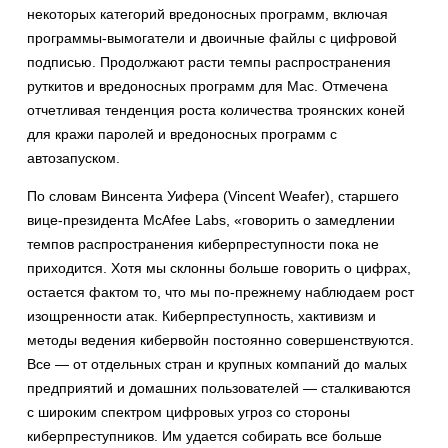
некоторых категорий вредоносных программ, включая
программы-вымогатели и двоичные файлы с цифровой
подписью. Продолжают расти темпы распространения
руткитов и вредоносных программ для Mac. Отмечена
отчетливая тенденция роста количества троянских коней
для кражи паролей и вредоносных программ с
автозапуском.
По словам Винсента Уифера (Vincent Weafer), старшего
вице-президента McAfee Labs, «говорить о замедлении
темпов распространения киберпреступности пока не
приходится. Хотя мы склонны больше говорить о цифрах,
остается фактом то, что мы по-прежнему наблюдаем рост
изощренности атак. Киберпреступность, хактивизм и
методы ведения кибервойн постоянно совершенствуются.
Все — от отдельных стран и крупных компаний до малых
предприятий и домашних пользователей — сталкиваются
с широким спектром цифровых угроз со стороны
киберпреступников. Им удается собирать все больше