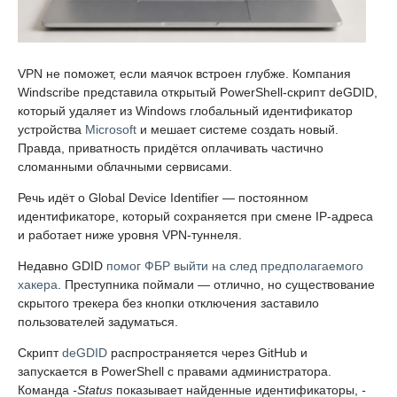
VPN не поможет, если маячок встроен глубже. Компания
Windscribe представила открытый PowerShell-скрипт deGDID,
который удаляет из Windows глобальный идентификатор
устройства
Microsoft
и мешает системе создать новый.
Правда, приватность придётся оплачивать частично
сломанными облачными сервисами.
Речь идёт о Global Device Identifier — постоянном
идентификаторе, который сохраняется при смене IP-адреса
и работает ниже уровня VPN-туннеля.
Недавно GDID
помог ФБР выйти на след предполагаемого
хакера
. Преступника поймали — отлично, но существование
скрытого трекера без кнопки отключения заставило
пользователей задуматься.
Скрипт
deGDID
распространяется через GitHub и
запускается в PowerShell с правами администратора.
Команда
-Status
показывает найденные идентификаторы,
-