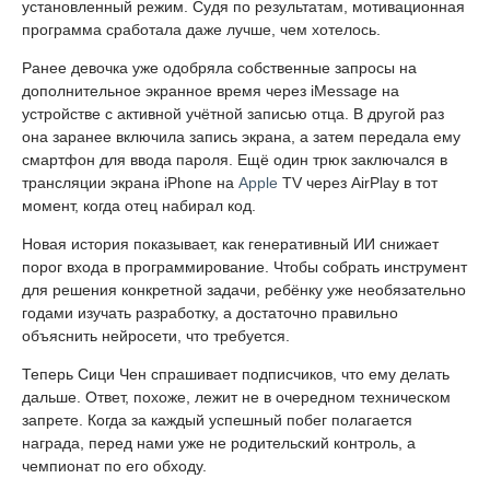
установленный режим. Судя по результатам, мотивационная
программа сработала даже лучше, чем хотелось.
Ранее девочка уже одобряла собственные запросы на
дополнительное экранное время через iMessage на
устройстве с активной учётной записью отца. В другой раз
она заранее включила запись экрана, а затем передала ему
смартфон для ввода пароля. Ещё один трюк заключался в
трансляции экрана iPhone на
Apple
TV через AirPlay в тот
момент, когда отец набирал код.
Новая история показывает, как генеративный ИИ снижает
порог входа в программирование. Чтобы собрать инструмент
для решения конкретной задачи, ребёнку уже необязательно
годами изучать разработку, а достаточно правильно
объяснить нейросети, что требуется.
Теперь Сици Чен спрашивает подписчиков, что ему делать
дальше. Ответ, похоже, лежит не в очередном техническом
запрете. Когда за каждый успешный побег полагается
награда, перед нами уже не родительский контроль, а
чемпионат по его обходу.