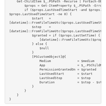
     Get-ChildItem $_.PSPath -Recurse | ForEach-Obje
         $props = Get-ItemProperty $_.PSPath -ErrorA
         if ($props.LastUsedTimeStart -and $props.La
 $props.LastUsedTimeStart -ne 0) {
             $start   =
 [datetime]::FromFileTimeUtc($props.LastUsedTimeStar
             $stop    =
 [datetime]::FromFileTimeUtc($props.LastUsedTimeStop
             $granted = if ($props.LastSetTime) {
                 [datetime]::FromFileTimeUtc($props.
             } else {
                 $null
             }
             [PSCustomObject]@{
                 Medium              = $medium
                 App                 = $_.PSChildNam
                 PermissionGrantedOn = $granted
                 LastUsedStart       = $start
                 LastUsedStop        = $stop
                 Duration            = $stop - $star
             }
         }
     }
 }