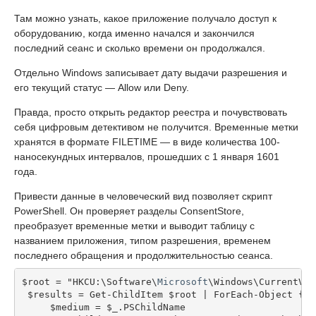
Там можно узнать, какое приложение получало доступ к
оборудованию, когда именно начался и закончился
последний сеанс и сколько времени он продолжался.
Отдельно Windows записывает дату выдачи разрешения и
его текущий статус — Allow или Deny.
Правда, просто открыть редактор реестра и почувствовать
себя цифровым детективом не получится. Временные метки
хранятся в формате FILETIME — в виде количества 100-
наносекундных интервалов, прошедших с 1 января 1601
года.
Привести данные в человеческий вид позволяет скрипт
PowerShell. Он проверяет разделы ConsentStore,
преобразует временные метки и выводит таблицу с
названием приложения, типом разрешения, временем
последнего обращения и продолжительностью сеанса.
$root = "HKCU:\Software\
Microsoft
\Windows\CurrentVer
 $results = Get-ChildItem $root | ForEach-Object {
     $medium = $_.PSChildName