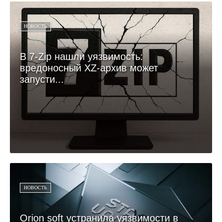
НОВОСТЬ
В 7-Zip нашли уязвимость:
вредоносный XZ-архив может
запусти...
НОВОСТЬ
Orion soft устранила уязвимости в