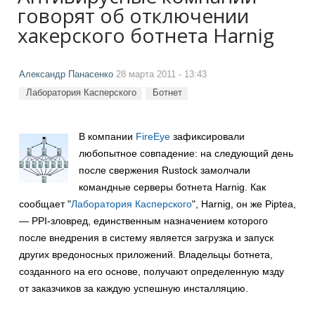
говорят об отключении
хакерского ботнета Harnig
Александр Панасенко
28 марта 2011 - 13:43
Лаборатория Касперского
Ботнет
В компании
FireEye
зафиксировали
любопытное совпадение: на следующий день
после свержения Rustock замолчали
командные серверы ботнета Harnig. Как
сообщает "
Лаборатория Касперского
", Harnig, он же Piptea,
― PPI-зловред, единственным назначением которого
после внедрения в систему является загрузка и запуск
других вредоносных приложений. Владельцы ботнета,
созданного на его основе, получают определенную мзду
от заказчиков за каждую успешную инсталляцию.