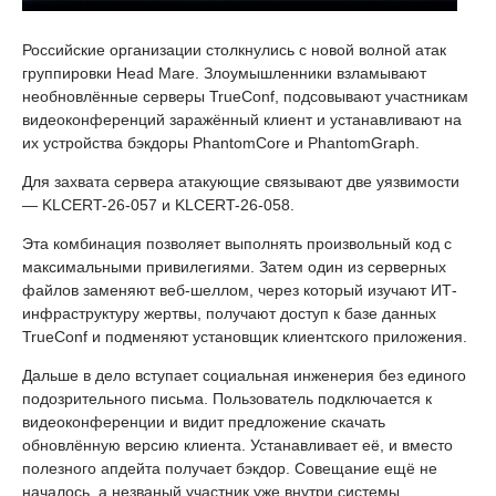
Российские организации столкнулись с новой волной атак
группировки Head Mare. Злоумышленники взламывают
необновлённые серверы TrueConf, подсовывают участникам
видеоконференций заражённый клиент и устанавливают на
их устройства бэкдоры PhantomCore и PhantomGraph.
Для захвата сервера атакующие связывают две уязвимости
— KLCERT-26-057 и KLCERT-26-058.
Эта комбинация позволяет выполнять произвольный код с
максимальными привилегиями. Затем один из серверных
файлов заменяют веб-шеллом, через который изучают ИТ-
инфраструктуру жертвы, получают доступ к базе данных
TrueConf и подменяют установщик клиентского приложения.
Дальше в дело вступает социальная инженерия без единого
подозрительного письма. Пользователь подключается к
видеоконференции и видит предложение скачать
обновлённую версию клиента. Устанавливает её, и вместо
полезного апдейта получает бэкдор. Совещание ещё не
началось, а незваный участник уже внутри системы.