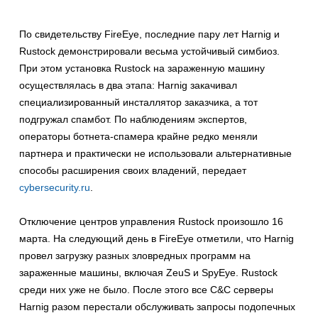
По свидетельству FireEye, последние пару лет Harnig и
Rustock демонстрировали весьма устойчивый симбиоз.
При этом установка Rustock на зараженную машину
осуществлялась в два этапа: Harnig закачивал
специализированный инсталлятор заказчика, а тот
подгружал спамбот. По наблюдениям экспертов,
операторы ботнета-спамера крайне редко меняли
партнера и практически не использовали альтернативные
способы расширения своих владений, передает
cybersecurity.ru
.
Отключение центров управления Rustock произошло 16
марта. На следующий день в FireEye отметили, что Harnig
провел загрузку разных зловредных программ на
зараженные машины, включая ZeuS и SpyEye. Rustock
среди них уже не было. После этого все C&C серверы
Harnig разом перестали обслуживать запросы подопечных