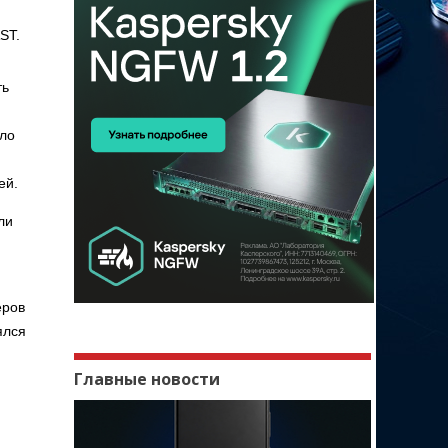
ST.
ть
ило
ей.
ли
еров
ялся
Главные новости