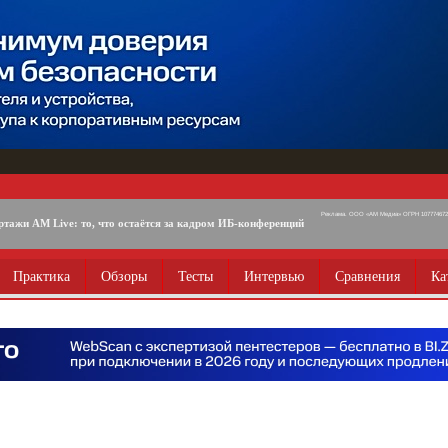
Реклама. ООО «АМ Медиа» ОГРН 1077746725
ртажи AM Live: то, что остаётся за кадром ИБ-конференций
Практика
Обзоры
Тесты
Интервью
Сравнения
Ка