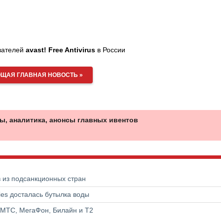
ователей
avast
!
Free
Antivirus
в России
ЩАЯ ГЛАВНАЯ НОВОСТЬ »
ы, аналитика, анонсы главных ивентов
в из подсанкционных стран
ries досталась бутылка воды
 МТС, МегаФон, Билайн и Т2