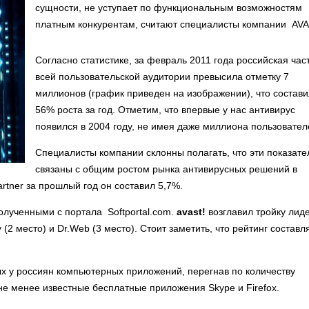
сущности, не уступает по функциональным возможностям
платным конкурентам, считают специалисты компании AVA
Согласно статистике, за февраль 2011 года российская час
всей пользовательской аудитории превысила отметку 7
миллионов (график приведен на изображении), что состав
56% роста за год. Отметим, что впервые у нас антивирус
появился в 2004 году, не имея даже миллиона пользовател
Специалисты компании склонны полагать, что эти показате
связаны с общим ростом рынка антивирусных решений в
rtner за прошлый год он составил 5,7%.
олученными с портала Softportal.com.
avast
!
возглавил тройку лид
2 место) и Dr.Web (3 место). Стоит заметить, что рейтинг составл
х у россиян компьютерных приложений, перегнав по количеству
не менее известные бесплатные приложения Skype и Firefox.