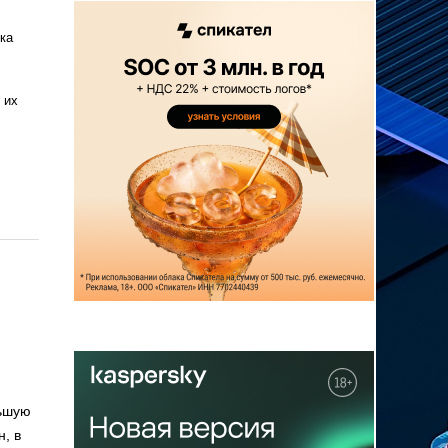
ка
 их
ьшую
, в