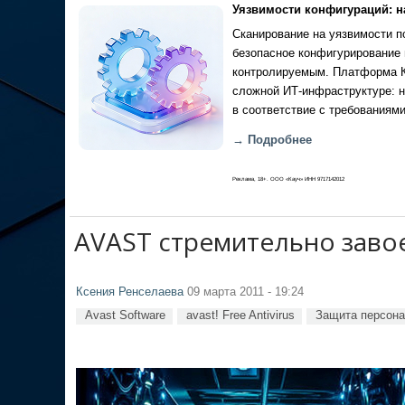
Уязвимости конфигураций: н
Сканирование на уязвимости по
безопасное конфигурирование 
контролируемым. Платформа Ка
сложной ИТ-инфраструктуре: н
в соответствие с требованиями
→ Подробнее
Реклама, 18+. ООО «Кауч» ИНН 9717142012
AVAST стремительно заво
Ксения Ренселаева
09 марта 2011 - 19:24
Avast Software
avast! Free Antivirus
Защита персон