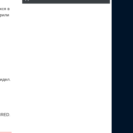
хся в
брили
видел.
IRED.