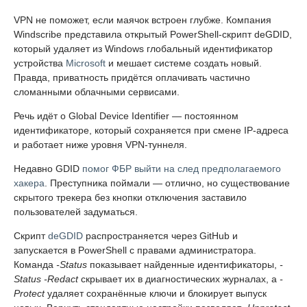
VPN не поможет, если маячок встроен глубже. Компания
Windscribe представила открытый PowerShell-скрипт deGDID,
который удаляет из Windows глобальный идентификатор
устройства
Microsoft
и мешает системе создать новый.
Правда, приватность придётся оплачивать частично
сломанными облачными сервисами.
Речь идёт о Global Device Identifier — постоянном
идентификаторе, который сохраняется при смене IP-адреса
и работает ниже уровня VPN-туннеля.
Недавно GDID
помог ФБР выйти на след предполагаемого
хакера
. Преступника поймали — отлично, но существование
скрытого трекера без кнопки отключения заставило
пользователей задуматься.
Скрипт
deGDID
распространяется через GitHub и
запускается в PowerShell с правами администратора.
Команда
-Status
показывает найденные идентификаторы,
-
Status -Redact
скрывает их в диагностических журналах, а
-
Protect
удаляет сохранённые ключи и блокирует выпуск