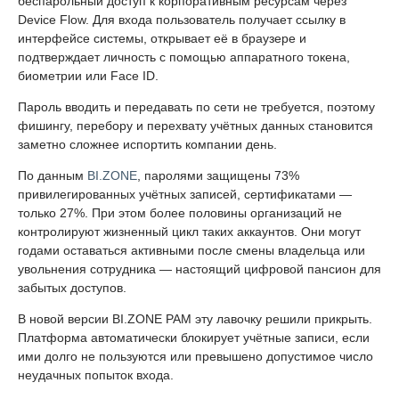
беспарольный доступ к корпоративным ресурсам через
Device Flow. Для входа пользователь получает ссылку в
интерфейсе системы, открывает её в браузере и
подтверждает личность с помощью аппаратного токена,
биометрии или Face ID.
Пароль вводить и передавать по сети не требуется, поэтому
фишингу, перебору и перехвату учётных данных становится
заметно сложнее испортить компании день.
По данным
BI.ZONE
, паролями защищены 73%
привилегированных учётных записей, сертификатами —
только 27%. При этом более половины организаций не
контролируют жизненный цикл таких аккаунтов. Они могут
годами оставаться активными после смены владельца или
увольнения сотрудника — настоящий цифровой пансион для
забытых доступов.
В новой версии BI.ZONE PAM эту лавочку решили прикрыть.
Платформа автоматически блокирует учётные записи, если
ими долго не пользуются или превышено допустимое число
неудачных попыток входа.