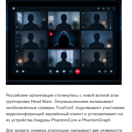
Российские организации столкнулись с новой волной атак
группировки Head Mare. Злоумышленники взламывают
необновлённые серверы TrueConf, подсовывают участникам
видеоконференций заражённый клиент и устанавливают на
их устройства бэкдоры PhantomCore и PhantomGraph.
Для захвата сервера атакующие связывают две уязвимости