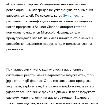
«Горячая» и широко обсуждаемая тема нашествия
революционных зловредов не ускользнула от внимания
вирусописателей. По свидетельству
Symantec
, на
различных онлайн-форумах идет активное обсуждение
некой программы Stuxnet Cleaner, автором которой
номинально числится Microsoft. Исследователи
предупреждают, что MS не имеет никакого отношения к
разработке названного продукта, да и пользоваться им
рискованно.
При активации «чистильщик» вносит изменения в
системный реестр, меняя параметры запуска exe-, mp3-,
jpg-, bmp- и gif-файлов. Он также завершает процессы
avgnt.exe, explorer.exe, firefox.exe и iexplore.exe, а затем
удаляет все наличные файлы с диска С и перезагружает
систему. Конечно, если на диске размещен Stuxnet, он
тоже будет удален, но вместе с ним пользователь лишится