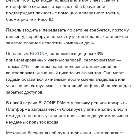
Device Flow. Для входа пользователь получает ссылку в
интерфейсе системы, открывает её в браузере и
подтверждает личность с помощью аппаратного токена,
биометрии или Face ID.
Пароль вводить и передавать по сети не требуется, поэтому
фишингу, перебору и перехвату учётных данных становится
заметно сложнее испортить компании день.
По данным
BI.ZONE
, паролями защищены 73%
привилегированных учётных записей, сертификатами —
только 27%. При этом более половины организаций не
контролируют жизненный цикл таких аккаунтов. Они могут
годами оставаться активными после смены владельца или
увольнения сотрудника — настоящий цифровой пансион для
забытых доступов.
В новой версии BI.ZONE PAM эту лавочку решили прикрыть.
Платформа автоматически блокирует учётные записи, если
ими долго не пользуются или превышено допустимое число
неудачных попыток входа.
Механизм беспарольной аутентификации, как утверждает