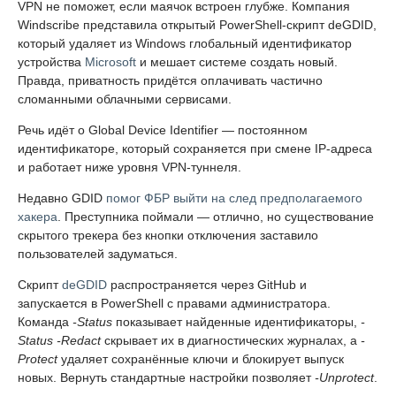
VPN не поможет, если маячок встроен глубже. Компания
Windscribe представила открытый PowerShell-скрипт deGDID,
который удаляет из Windows глобальный идентификатор
устройства
Microsoft
и мешает системе создать новый.
Правда, приватность придётся оплачивать частично
сломанными облачными сервисами.
Речь идёт о Global Device Identifier — постоянном
идентификаторе, который сохраняется при смене IP-адреса
и работает ниже уровня VPN-туннеля.
Недавно GDID
помог ФБР выйти на след предполагаемого
хакера
. Преступника поймали — отлично, но существование
скрытого трекера без кнопки отключения заставило
пользователей задуматься.
Скрипт
deGDID
распространяется через GitHub и
запускается в PowerShell с правами администратора.
Команда
-Status
показывает найденные идентификаторы,
-
Status -Redact
скрывает их в диагностических журналах, а
-
Protect
удаляет сохранённые ключи и блокирует выпуск
новых. Вернуть стандартные настройки позволяет
-Unprotect
.