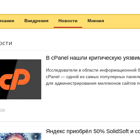
исание
Внедрения
Новости
Мнения
ости
В cPanel нашли критическую уязви
Исследователи в области информационной б
cPanel — одной из самых популярных панеле
для администрирования миллионов сайтов п
025
Яндекс приобрёл 50% SolidSoft и 