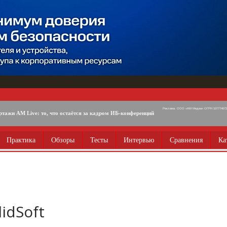
Реклама. ООО «АМ Медиа» ОГРН 1077746725
ртажи AM Live: то, что остаётся за кадром ИБ-конференций
Практика
Обзоры
Тесты
Интервью
Сравнения
Ка
lidSoft