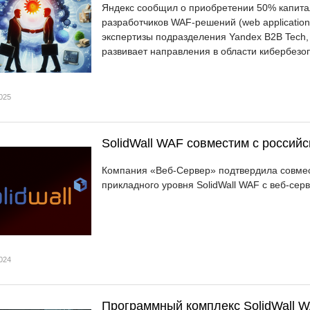
Яндекс сообщил о приобретении 50% капитал
разработчиков WAF-решений (web application 
экспертизы подразделения Yandex B2B Tech,
развивает направления в области кибербезо
025
SolidWall WAF совместим с россий
Компания «Веб-Сервер» подтвердила совмес
прикладного уровня SolidWall WAF с веб-сер
024
Программный комплекс SolidWall W