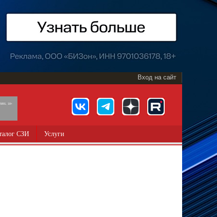
Вход на сайт
891, 18+
талог СЗИ
Услуги