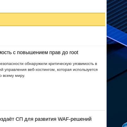
мость с повышением прав до root
езопасности обнаружили критическую уязвимость в
й управления веб-хостингом, которая используется
о всему миру.
создаёт СП для развития WAF-решений