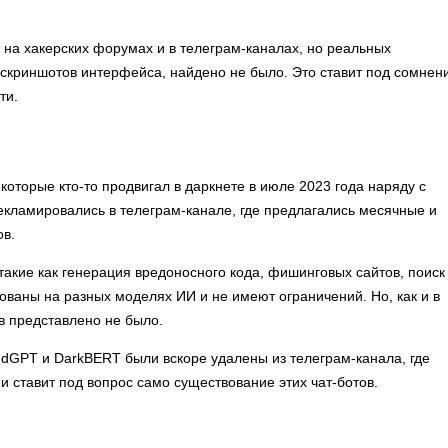
 на хакерских форумах и в телеграм-каналах, но реальных
скриншотов интерфейса, найдено не было. Это ставит под сомнен
ти.
оторые кто-то продвигал в даркнете в июле 2023 года наряду с
екламировались в телеграм-канале, где предлагались месячные и
ов.
акие как генерация вредоносного кода, фишинговых сайтов, поиск
снованы на разных моделях ИИ и не имеют ограничений. Но, как и в
в представлено не было.
udGPT и DarkBERT были вскоре удалены из телеграм-канала, где
 ставит под вопрос само существование этих чат-ботов.