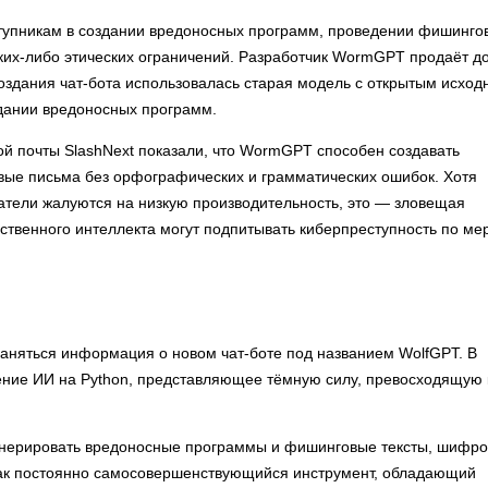
тупникам в создании вредоносных программ, проведении фишинго
аких-либо этических ограничений. Разработчик WormGPT продаёт д
оздания чат-бота использовалась старая модель с открытым исхо
здании вредоносных программ.
й почты SlashNext показали, что WormGPT способен создавать
ые письма без орфографических и грамматических ошибок. Хотя
атели жалуются на низкую производительность, это — зловещая
сственного интеллекта могут подпитывать киберпреступность по ме
раняться информация о новом чат-боте под названием WolfGPT. В
ение ИИ на Python, представляющее тёмную силу, превосходящую 
генерировать вредоносные программы и фишинговые тексты, шифро
как постоянно самосовершенствующийся инструмент, обладающий