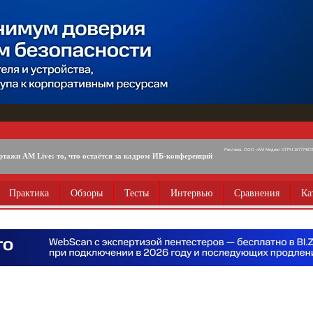
Реклама. ООО «АМ Медиа» ОГРН 1077746725
ртажи AM Live: то, что остаётся за кадром ИБ-конференций
Практика
Обзоры
Тесты
Интервью
Сравнения
Ка