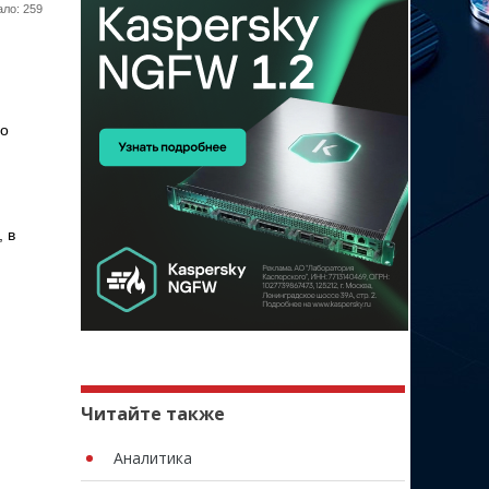
ло: 259
го
 в
Читайте также
Аналитика