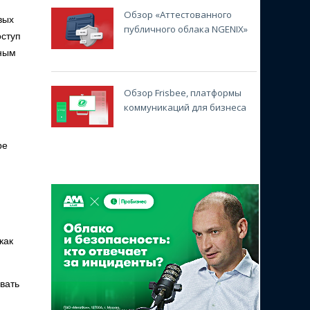
Обзор «Аттестованного
вых
публичного облака NGENIX»
оступ
дным
Обзор Frisbee, платформы
коммуникаций для бизнеса
ре
как
вать