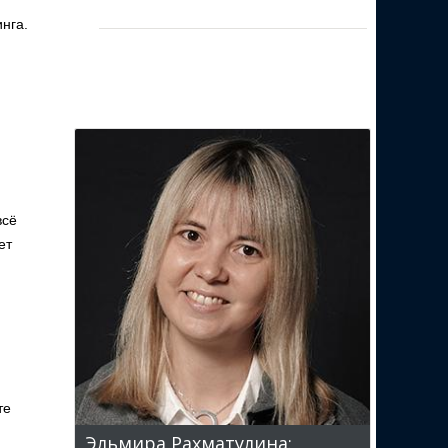
нга.
всё
ет
те
Эльмира Рахматулина: