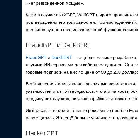
«непревзойдённой мощью».
Как и в случае с xxXGPT, WolfGPT широко продвигался
подтверждений его возможностей, помимо единичных 
реальное существование заявленной функциональнос
FraudGPT и DarkBERT
FraudGPT
и
DarkBERT
— ещё две «злые» разработки, к
другими ИИ-сервисами для киберпреступников. Они р
годовые подписки на них по цене от 90 до 200 доллар
В объявлениях описывались различные возможности, т
уязвимостей и т. п. Утверждалось, что эти чат-боты о
предыдущих случаях, никаких серьёзных доказательст
Интересно, что оригинальные рекламные посты о Fra
размещались. Это ещё больше усиливает подозрения и
HackerGPT