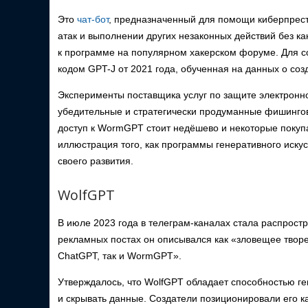
Это
чат-бот
, предназначенный для помощи киберпрес
атак и выполнении других незаконных действий без к
к программе на популярном хакерском форуме. Для с
кодом GPT-J от 2021 года, обученная на данных о со
Эксперименты поставщика услуг по защите электронно
убедительные и стратегически продуманные фишингов
доступ к WormGPT стоит недёшево и некоторые покуп
иллюстрация того, как программы генеративного иску
своего развития.
WolfGPT
В июле 2023 года в телеграм-каналах стала распрост
рекламных постах он описывался как «зловещее твор
ChatGPT, так и WormGPT».
Утверждалось, что WolfGPT обладает способностью 
и скрывать данные. Создатели позиционировали его 