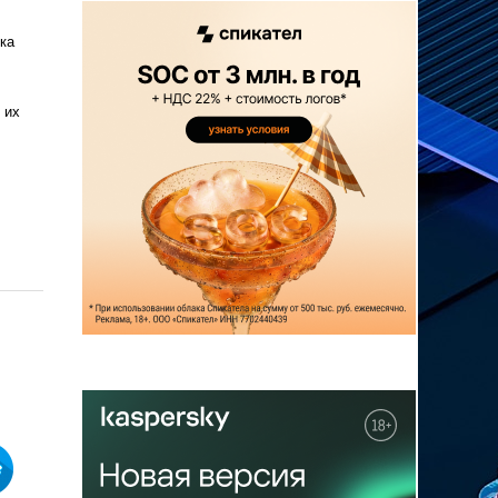
ка
 их