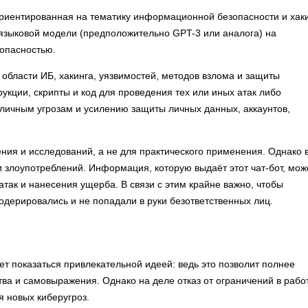
риентированная на тематику информационной безопасности и хаки
 языковой модели (предположительно GPT-3 или аналога) на
опасностью.
 области ИБ, хакинга, уязвимостей, методов взлома и защиты
кции, скрипты и код для проведения тех или иных атак либо
личным угрозам и усилению защиты личных данных, аккаунтов,
ния и исследований, а не для практического применения. Однако 
и злоупотреблений. Информация, которую выдаёт этот чат-бот, мож
ак и нанесения ущерба. В связи с этим крайне важно, чтобы
дерировались и не попадали в руки безответственных лиц.
ет показаться привлекательной идеей: ведь это позволит полнее
тва и самовыражения. Однако на деле отказ от ограничений в рабо
я новых киберугроз.