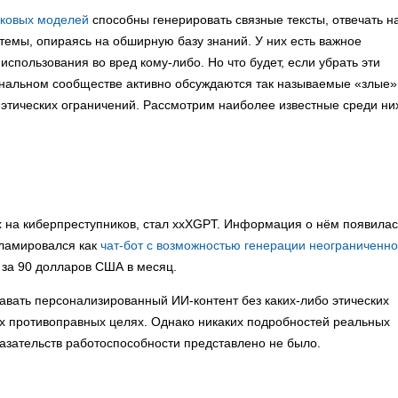
ыковых моделей
способны генерировать связные тексты, отвечать н
темы, опираясь на обширную базу знаний. У них есть важное
использования во вред кому-либо. Но что будет, если убрать эти
нальном сообществе активно обсуждаются так называемые «злые»
тических ограничений. Рассмотрим наиболее известные среди ни
 на киберпреступников, стал xxXGPT. Информация о нём появилас
кламировался как
чат-бот с возможностью генерации неограниченно
 за 90 долларов США в месяц.
авать персонализированный ИИ-контент без каких-либо этических
ых противоправных целях. Однако никаких подробностей реальных
азательств работоспособности представлено не было.