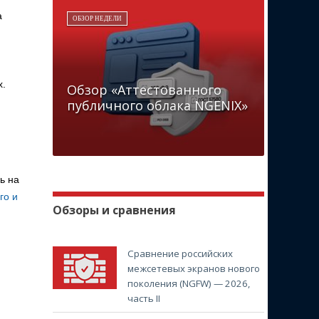
а
ОБЗОР НЕДЕЛИ
х.
Обзор «Аттестованного
публичного облака NGENIX»
ь на
го и
Обзоры и сравнения
Сравнение российских
межсетевых экранов нового
поколения (NGFW) — 2026,
часть II