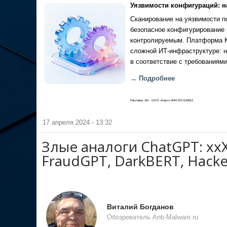
Уязвимости конфигураций: н
Сканирование на уязвимости по
безопасное конфигурирование 
контролируемым. Платформа Ка
сложной ИТ-инфраструктуре: н
в соответствие с требованиями
→ Подробнее
Реклама, 18+. ООО «Кауч» ИНН 9717142012
17 апреля 2024 - 13:32
Злые аналоги ChatGPT: xx
FraudGPT, DarkBERT, Hack
Виталий Богданов
Обозреватель Anti-Malware.ru