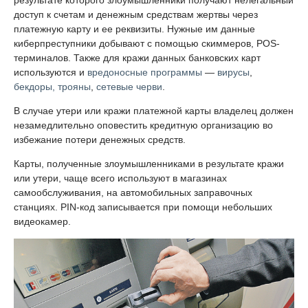
результате которого злоумышленники получают нелегальный
доступ к счетам и денежным средствам жертвы через
платежную карту и ее реквизиты. Нужные им данные
киберпреступники добывают с помощью скиммеров, POS-
терминалов. Также для кражи данных банковских карт
используются и
вредоносные программы
—
вирусы
,
бекдоры,
трояны
,
сетевые черви
.
В случае утери или кражи платежной карты владелец должен
незамедлительно оповестить кредитную организацию во
избежание потери денежных средств.
Карты, полученные злоумышленниками в результате кражи
или утери, чаще всего используют в магазинах
самообслуживания, на автомобильных заправочных
станциях. PIN-код записывается при помощи небольших
видеокамер.