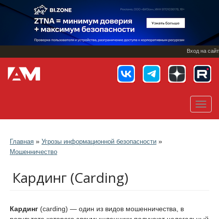
Перейти
к
основному
содержанию
Вход на сайт
Toggl
navig
»
»
Главная
Угрозы информационной безопасности
Мошенничество
Кардинг (Carding)
Кардинг
(carding) — один из видов мошенничества, в