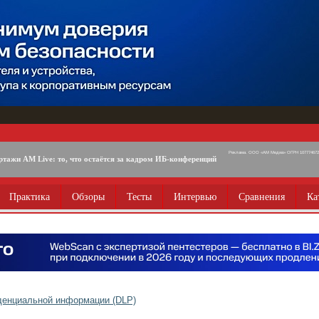
Реклама. ООО «АМ Медиа» ОГРН 1077746725
ртажи AM Live: то, что остаётся за кадром ИБ-конференций
Практика
Обзоры
Тесты
Интервью
Сравнения
Ка
денциальной информации (DLP)