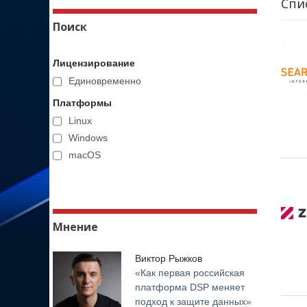
Спи
У сет
Поиск
прави
устан
рабоч
Лицензирование
несан
Единовременно
взаим
Платформы
В слу
Linux
серве
Windows
пропу
macOS
нераб
сраба
Когда
возмо
Мнение
DLP-с
При э
Виктор Рыжков
один 
«Как первая российская
платформа DSP меняет
В отл
подход к защите данных»
сможе