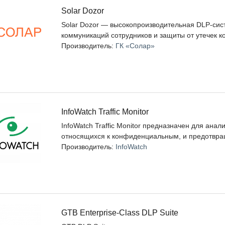
етрам системы защиты от утечек будет иметь только администра
Solar Dozor
Solar Dozor — высокопроизводительная DLP-си
коммуникаций сотрудников и защиты от утечек
Производитель:
ГК «Солар»
InfoWatch Traffic Monitor
InfoWatch Traffic Monitor предназначен для ан
относящихся к конфиденциальным, и предотвра
Производитель:
InfoWatch
GTB Enterprise-Class DLP Suite