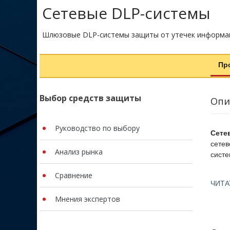
Сетевые DLP-cистемы
Шлюзовые DLP-системы защиты от утечек информац
Пр
Выбор средств защиты
Опи
Руководство по выбору
Сете
сетев
Анализ рынка
систе
Исход
Сравнение
данны
ЧИТА
други
Мнения экспертов
точка
сдела
расши