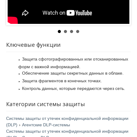
компаниях любой величины, даже с самым большим
количеством компьютеров и сотрудников. Продукт подойдет
для организаций, в которых активно пользуются мобильными
устройствами.
Cистема обладает гибкостью развертывания, удобными
инструментами управления, способностью всесторонне
Ключевые функции
охватывать все каналы.
Система Symantec Data Loss Prevention реализует комплекс
Защита сфотографированных или отсканированных
мер по защите данных с учетом роста направленных атак,
форм с важной информацией.
размытых границ систем ИБ, изменений в поведении
Обеспечение защиты секретных данных в облаке.
современных пользователей.
Защита фрагментов в конечных точках.
Контроль данных, которые передаются через сеть.
Категории системы защиты
Системы защиты от утечек конфиденциальной информации
(DLP)
›
Агентские DLP-системы
Системы защиты от утечек конфиденциальной информации