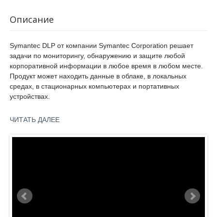
Описание
Symantec DLP от компании Symantec Corporation решает
задачи по мониторингу, обнаружению и защите любой
корпоративной информации в любое время в любом месте.
Продукт может находить данные в облаке, в локальных
средах, в стационарных компьютерах и портативных
устройствах.
Symantec DLP предназначен:
ЧИТАТЬ ДАЛЕЕ
для выявления данных во всех облачных, сетевых,
мобильных, конечных точках и системах хранения;
Symantec
для контроля использования информации
Data
независимо от того, находятся сотрудники в сети или
Loss
за ее пределами;
Prevention
для защиты информации в любых вариантах ее
12
использования и хранения.
5
Administration
Symantec Data Loss Prevention можно применять в