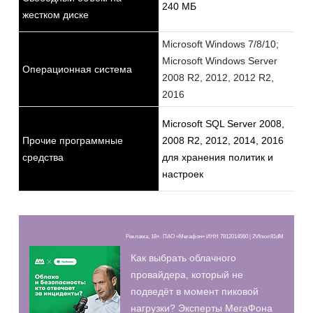
240 МБ
жестком диске
Microsoft Windows 7/8/10;
Microsoft Windows Server
Операционная система
2008 R2, 2012, 2012 R2,
2016
Microsoft SQL Server 2008,
Прочие программные
2008 R2, 2012, 2014, 2016
средства
для хранения политик и
настроек
Реклама, 18+. ПАО «Мегафон» ИНН 7812014560 | 2Vfnxxr81dM
Как выбрать облачного
провайдера, который не
подведёт в момент пиковой
нагрузки? Эксперты МегаФона