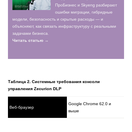
ПроБизнес и Skyeng разбирают
ошибки миграции, гибридные
модели, безопасность и скрытые расходы — и
объясняют, как связать инфраструктуру с реальными
задачами бизнеса.
Читать статью →
Таблица 2. Системные требования консоли
управления Zecurion DLP
Google Chrome 62.0 и
Веб-браузер
выше