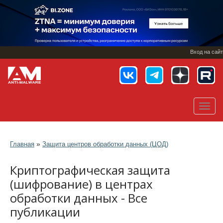
Перейти
к
основному
содержанию
Вход на сайт
Toggl
navig
»
Главная
Защита центров обработки данных (ЦОД)
Криптографическая защита
(шифрование) в центрах
обработки данных - Все
публикации