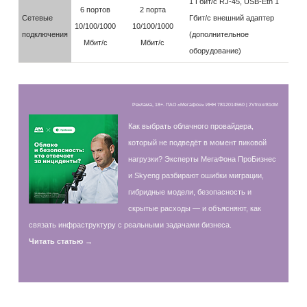
1 Гбит/с RJ-45, USB-Eth 1
6 портов
2 порта
Сетевые
Гбит/с внешний адаптер
10/100/1000
10/100/1000
подключения
(дополнительное
Мбит/с
Мбит/с
оборудование)
Реклама, 18+. ПАО «Мегафон» ИНН 7812014560 | 2Vfnxxr81dM
Как выбрать облачного провайдера,
который не подведёт в момент пиковой
нагрузки? Эксперты МегаФона ПроБизнес
и Skyeng разбирают ошибки миграции,
гибридные модели, безопасность и
скрытые расходы — и объясняют, как
связать инфраструктуру с реальными задачами бизнеса.
Читать статью →