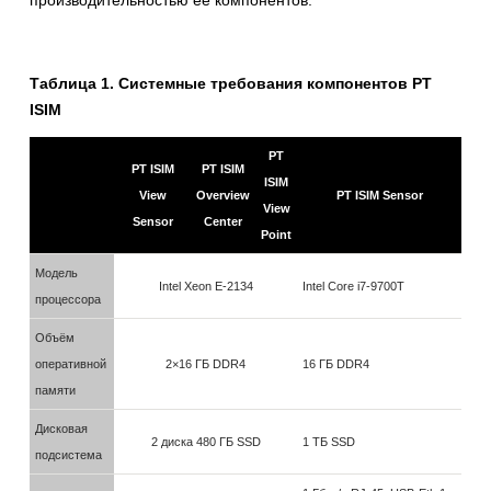
производительностью её компонентов.
Таблица 1. Системные требования компонентов PT
ISIM
PT
PT ISIM
PT ISIM
ISIM
View
Overview
PT ISIM Sensor
View
Sensor
Center
Point
Модель
Intel Xeon E-2134
Intel Core i7-9700T
процессора
Объём
оперативной
2×16 ГБ DDR4
16 ГБ DDR4
памяти
Дисковая
2 диска 480 ГБ SSD
1 ТБ SSD
подсистема