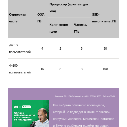
Процессор (архитектура
х64)
Серверная
ОЗУ,
SSD-
часть
ГБ
накопитель, ГБ
Количество
Частота,
ядер
ГГц
До 3-х
4
2
3
30
пользователей
4–100
16
8
3
100
пользователей
Реклама, 18+. ПАО «Мегафон» ИНН 7812014560 | 2Vfnxxr81dM
Как выбрать облачного провайдера,
который не подведёт в момент пиковой
нагрузки? Эксперты МегаФона ПроБизнес
и Skyeng разбирают ошибки миграции,