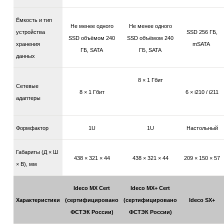
Ёмкость и тип
Не менее одного
Не менее одного
устройства
SSD 256 ГБ,
SSD объёмом 240
SSD объёмом 240
хранения
mSATA
ГБ, SATA
ГБ, SATA
данных
8 × 1 Гбит
Сетевые
8 × 1 Гбит
6 × i210 / i211
адаптеры
Формфактор
1U
1U
Настольный
Габариты (Д × Ш
438 × 321 × 44
438 × 321 × 44
209 × 150 × 57
× В), мм
Ideco MX Cert
Ideco MX+ Cert
Характеристики
(сертифицировано
(сертифицировано
Ideco SX+
ФСТЭК России)
ФСТЭК России)