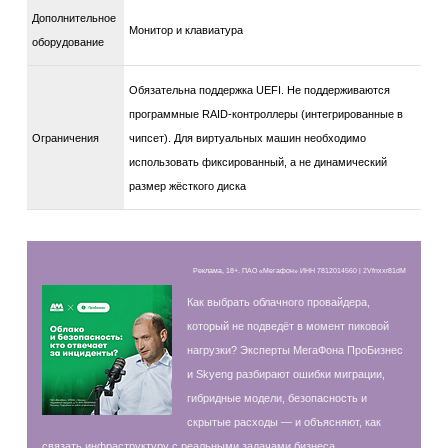
Дополнительное
Монитор и клавиатура
оборудование
Обязательна поддержка UEFI. Не поддерживаются
программные RAID-контроллеры (интегрированные в
Ограничения
чипсет). Для виртуальных машин необходимо
использовать фиксированный, а не динамический
размер жёсткого диска
Реклама, 18+. ПАО «Мегафон» ИНН 7812014560 | 2Vfnxxr81dM
Как выбрать облачного провайдера,
который не подведёт в момент пиковой
нагрузки? Эксперты МегаФона ПроБизнес
и Skyeng разбирают ошибки миграции,
гибридные модели, безопасность и
скрытые расходы — и объясняют, как
связать инфраструктуру с реальными задачами бизнеса.