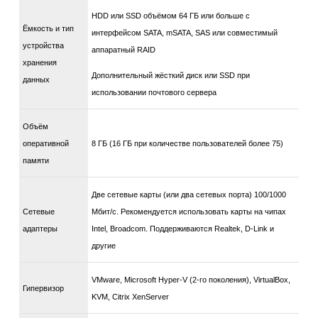
HDD или SSD объёмом 64 ГБ или больше с
Ёмкость и тип
интерфейсом SATA, mSATA, SAS или совместимый
устройства
аппаратный RAID
хранения
Дополнительный жёсткий диск или SSD при
данных
использовании почтового сервера
Объём
оперативной
8 ГБ (16 ГБ при количестве пользователей более 75)
памяти
Две сетевые карты (или два сетевых порта) 100/1000
Сетевые
Мбит/с. Рекомендуется использовать карты на чипах
адаптеры
Intel, Broadcom. Поддерживаются Realtek, D-Link и
другие
VMware, Microsoft Hyper-V (2-го поколения), VirtualBox,
Гипервизор
KVM, Citrix XenServer