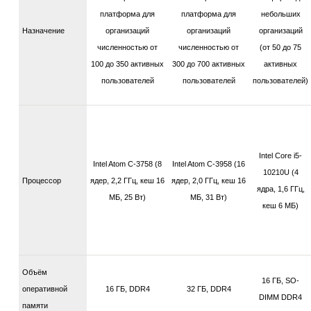
платформа для
платформа для
небольших
Назначение
организаций
организаций
организаций
численностью от
численностью от
(от 50 до 75
100 до 350 активных
300 до 700 активных
активных
пользователей
пользователей
пользователей)
Intel Core i5-
Intel Atom C-3758 (8
Intel Atom C-3958 (16
10210U (4
Процессор
ядер, 2,2 ГГц, кеш 16
ядер, 2,0 ГГц, кеш 16
ядра, 1,6 ГГц,
МБ, 25 Вт)
МБ, 31 Вт)
кеш 6 MБ)
Объём
16 ГБ, SO-
оперативной
16 ГБ, DDR4
32 ГБ, DDR4
DIMM DDR4
памяти