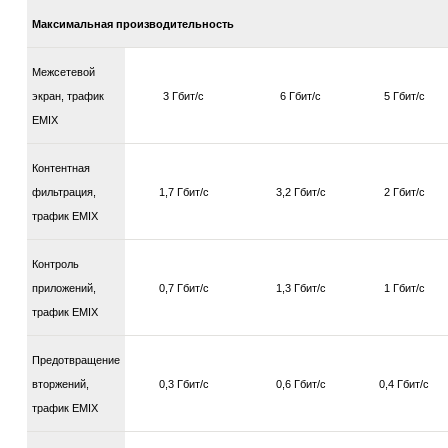
Максимальная производительность
Межсетевой
экран, трафик
3 Гбит/с
6 Гбит/с
5 Гбит/с
EMIX
Контентная
фильтрация,
1,7 Гбит/с
3,2 Гбит/с
2 Гбит/с
трафик EMIX
Контроль
приложений,
0,7 Гбит/с
1,3 Гбит/с
1 Гбит/с
трафик EMIX
Предотвращение
вторжений,
0,3 Гбит/с
0,6 Гбит/с
0,4 Гбит/с
трафик EMIX