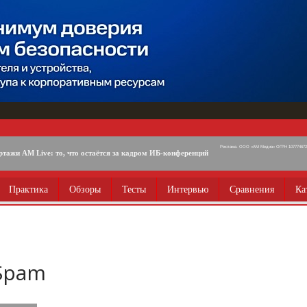
Реклама. ООО «АМ Медиа» ОГРН 1077746725
ртажи AM Live: то, что остаётся за кадром ИБ-конференций
Практика
Обзоры
Тесты
Интервью
Сравнения
Ка
-Spam