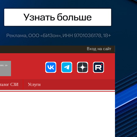
Вход на сайт
891, 18+
талог СЗИ
Услуги