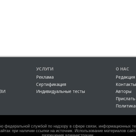
УСЛУГИ
О НАС
Реклама
Редакция
Сертификация
Контакты
СЗИ
Индивидуальные тесты
Авторы
Прислать
Политика
но федеральной службой по надзору в сфере связи, информационных тех
айтах при наличии ссылки на источник. Использование материалов сайта
разрешения администрации.