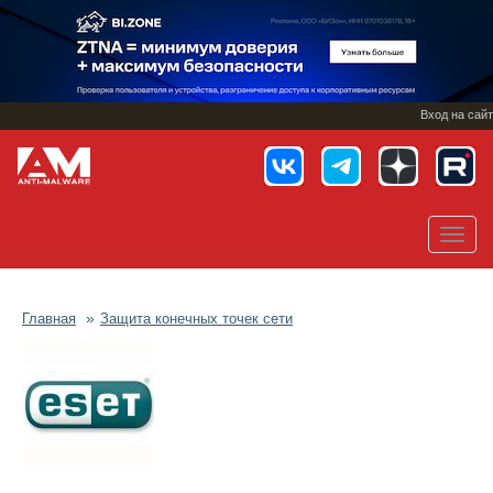
Перейти
к
основному
содержанию
Вход на сайт
Toggl
navig
Главная
Защита конечных точек сети