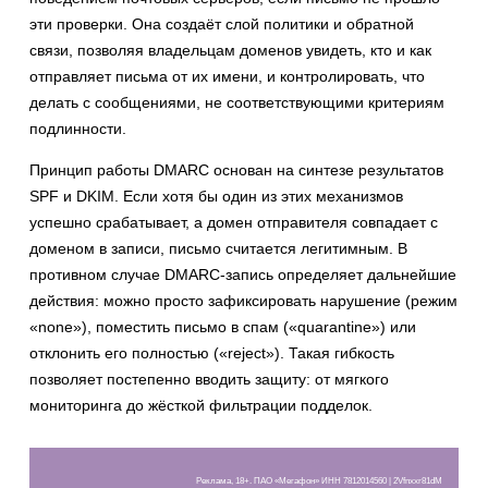
эти проверки. Она создаёт слой политики и обратной
связи, позволяя владельцам доменов увидеть, кто и как
отправляет письма от их имени, и контролировать, что
делать с сообщениями, не соответствующими критериям
подлинности.
Принцип работы DMARC основан на синтезе результатов
SPF и DKIM. Если хотя бы один из этих механизмов
успешно срабатывает, а домен отправителя совпадает с
доменом в записи, письмо считается легитимным. В
противном случае DMARC-запись определяет дальнейшие
действия: можно просто зафиксировать нарушение (режим
«none»), поместить письмо в спам («quarantine») или
отклонить его полностью («reject»). Такая гибкость
позволяет постепенно вводить защиту: от мягкого
мониторинга до жёсткой фильтрации подделок.
Реклама, 18+. ПАО «Мегафон» ИНН 7812014560 | 2Vfnxxr81dM