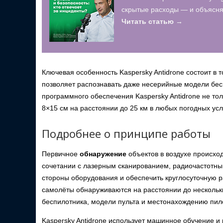
скрытые расходы — и объясняю
Читать статью →
Ключевая особенность Kaspersky Antidrone состоит в 
позволяет распознавать даже несерийные модели бе
программного обеспечения Kaspersky Antidrone не то
8×15 см на расстоянии до 25 км в любых погодных усл
Подробнее о принципе работы
Первичное
обнаружение
объектов в воздухе происхо
сочетании с лазерным сканированием, радиочастотны
стороны оборудования и обеспечить круглосуточную р
самолёты обнаруживаются на расстоянии до нескольк
беспилотника, модели пульта и местонахождению пил
Kaspersky Antidrone использует машинное обучение и