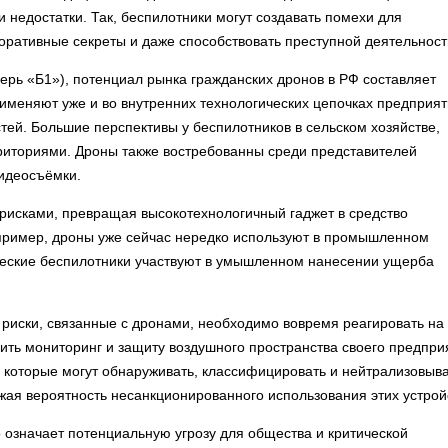
 недостатки. Так, беспилотники могут создавать помехи для
поративные секреты и даже способствовать преступной деятельност
перь «Б1»), потенциал рынка гражданских дронов в РФ составляет
именяют уже и во внутренних технологических цепочках предприят
тей. Большие перспективы у беспилотников в сельском хозяйстве,
риториями. Дроны также востребованны среди представителей
видеосъёмки.
 рисками, превращая высокотехнологичный гаджет в средство
ример, дроны уже сейчас нередко используют в промышленном
еские беспилотники участвуют в умышленном нанесении ущерба
 риски, связанные с дронами, необходимо вовремя реагировать на
ить мониторинг и защиту воздушного пространства своего предпри
 которые могут обнаруживать, классифицировать и нейтрализовыв
ая вероятность несанкционированного использования этих устрой
о означает потенциальную угрозу для общества и критической