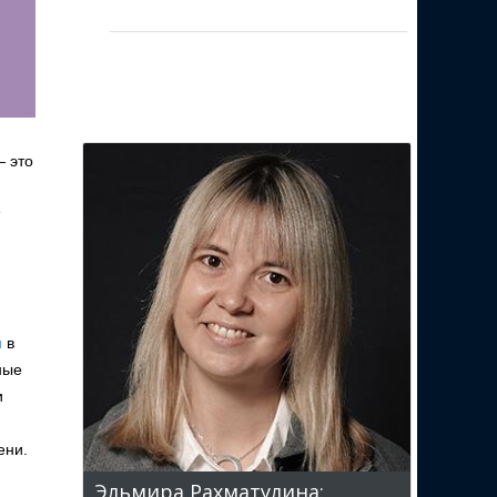
— это
я
в
ные
и
ени.
Эльмира Рахматулина: