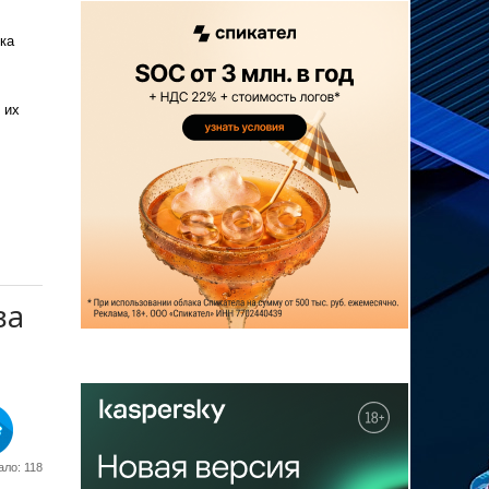
ка
 их
ва
ло: 118