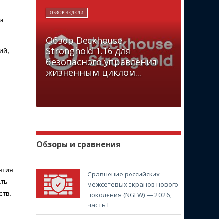
ОБЗОР НЕДЕЛИ
и.
Обзор Deckhouse
Stronghold 1.16 для
ий,
безопасного управления
жизненным циклом...
Обзоры и сравнения
ятия.
Сравнение российских
ать
межсетевых экранов нового
ств.
поколения (NGFW) — 2026,
часть II