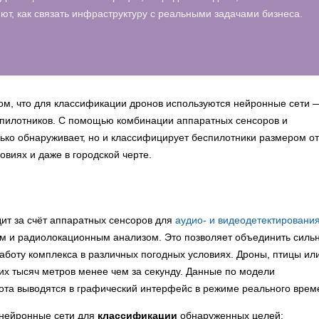
т, как связать инфраструктуру с реальными задачами бизнеса.
том, что для классификации дронов используются нейронные сети 
спилотников. С помощью комбинации аппаратных сенсоров и
лько обнаруживает, но и классифицирует беспилотники размером от
овиях и даже в городской черте.
дит за счёт аппаратных сенсоров для
аудио- и видеодетектировани
м и радиолокационным анализом. Это позволяет объединить силь
аботу комплекса в различных погодных условиях. Дроны, птицы ил
их тысяч метров менее чем за секунду. Данные по модели
ота выводятся в графический интерфейс в режиме реального врем
 нейронные сети для
классификации
обнаруженных целей: