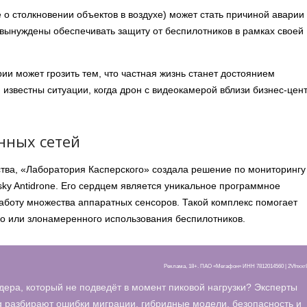
 о столкновении объектов в воздухе) может стать причиной аварии
вынуждены обеспечивать защиту от беспилотников в рамках своей
ии может грозить тем, что частная жизнь станет достоянием
 известны ситуации, когда дрон с видеокамерой вблизи бизнес-цен
нных сетей
ства, «Лаборатория Касперского» создала решение по мониторингу
sky Antidronе. Его сердцем является уникальное программное
аботу множества аппаратных сенсоров. Такой комплекс помогает
о или злонамеренного использования беспилотников.
Реклама, 18+. ПАО «Мегафон» ИНН 7812014560 | 2Vfnxx
дера, который не подведёт в момент пиковой нагрузки? Эксперты
 разбирают ошибки миграции, гибридные модели, безопасность и