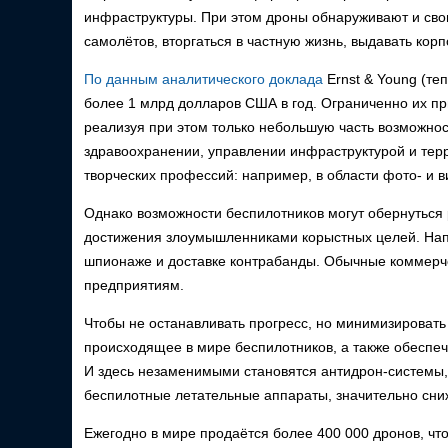
инфраструктуры. При этом дроны обнаруживают и свои
самолётов, вторгаться в частную жизнь, выдавать кор
По данным аналитического доклада
Ernst & Young (те
более 1 млрд долларов США в год. Ограниченно их пр
реализуя при этом только небольшую часть возможнос
здравоохранении, управлении инфраструктурой и тер
творческих профессий: например, в области фото- и 
Однако возможности беспилотников могут обернуться
достижения злоумышленниками корыстных целей. Нап
шпионаже и доставке контрабанды. Обычные коммерч
предприятиям.
Чтобы не останавливать прогресс, но минимизировать
происходящее в мире беспилотников, а также обеспеч
И здесь незаменимыми становятся антидрон-системы,
беспилотные летательные аппараты, значительно сниж
Ежегодно в мире продаётся более 400 000 дронов, чт