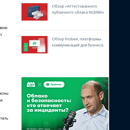
Обзор «Аттестованного
публичного облака NGENIX»
свою
т
Обзор Frisbee, платформы
коммуникаций для бизнеса
асны
ля
тать