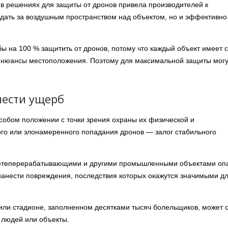
 в решениях для защиты от дронов привела производителей к
юдать за воздушным пространством над объектом, но и эффективно
бы на 100 % защитить от дронов, потому что каждый объект имеет 
и нюансы местоположения. Поэтому для максимальной защиты могу
нести ущерб
собом положении с точки зрения охраны их физической и
ого или злонамеренного попадания дронов — залог стабильного
ефтеперерабатывающими и другими промышленными объектами оп
нанести повреждения, последствия которых окажутся значимыми д
ли стадионе, заполненном десятками тысяч болельщиков, может с
 людей или объекты.