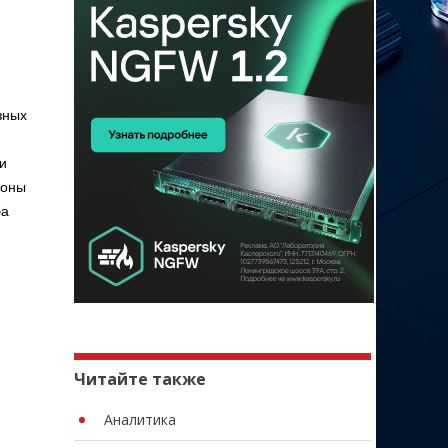
зных
и
роны
ба
Читайте также
Аналитика