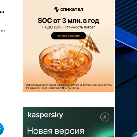
ка
 их