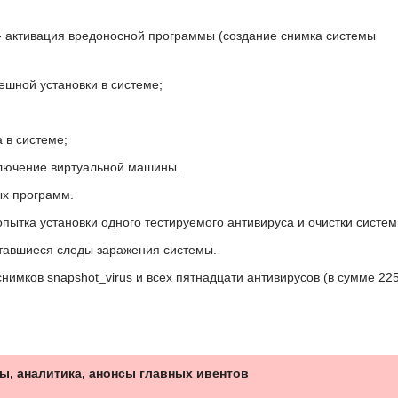
- активация вредоносной программы (создание снимка системы
ешной установки в системе;
 в системе;
ключение виртуальной машины.
ых программ.
попытка установки одного тестируемого антивируса и очистки систем
ставшиеся следы заражения системы.
снимков snapshot_virus и всех пятнадцати антивирусов (в сумме 22
ы, аналитика, анонсы главных ивентов