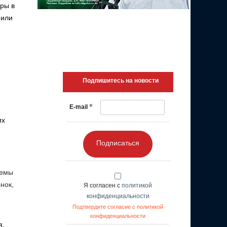
еры в
 или
Подпишитесь на новости
*
E-mail
их
Подписаться
темы
нок,
Я согласен с
политикой
конфиденциальности
Подтвердите согласие с политикой
конфиденциальности
я,