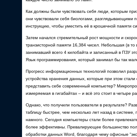
Как должны были чувствовать себя люди, которым пр
они чувствовали себя биологами, разглядывающими п
инструкцию, чтобы уместить её в крошечной памяти с
Затем начался стремительный рост мощности и скорос
транзисторной памяти 16,384 чисел. Небольшая (в то 
занимавший всего 4 килобайта и записанный в ПЗУ эт
Язык программирования, который занимал бы так мал
Прогресс информационных технологий позволил разр
устройства хранения данных, которые при этом стали 
представить себе современный компьютер? Микропроце
измеряемая в гигабайтах – и всё это стоит в четыре р
Однако, что получили пользователи в результате? Ра
таблицу быстрее, чем несколько лет назад в системе,
намного. Сегодня компьютеры стали более привлекат
более эффективны. Превалирующее большинство поль
обработки данных Word, благодаря чему офисные “эксп