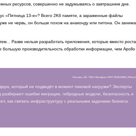
темных ресурсов, совершенно не задумываясь о завтрашнем дне.
рус «Пятница 13-е»? Всего 2Kб памяти, а зараженные файлы
 уже не червь, он больше похож на анаконду или питона. Он занима
тем... Разве нельзя разработать приложения, которые вместо роста
большую производительность обработки информации, чем Apollo 
Реклама, 18+. ПАО «Мегафон» ИНН 7812014560 | 2Vfnxx
дера, который не подведёт в момент пиковой нагрузки? Эксперты
 разбирают ошибки миграции, гибридные модели, безопасность и
т, как связать инфраструктуру с реальными задачами бизнеса.