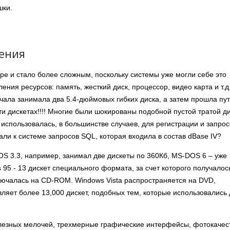
шки.
ения
е и стало более сложным, поскольку системы уже могли себе это
ения ресурсов: память, жесткий диск, процессор, видео карта и т.д
чала занимала два 5.4-дюймовых гибких диска, а затем прошла пут
и дискетах!!!! Многие были шокированы подобной пустой тратой д
 использовалась, в большинстве случаев, для регистрации и запрос
ли к системе запросов SQL, которая входила в состав dBase IV?
 3.3, например, занимал две дискеты по 360Кб, MS-DOS 6 – уже
 95 - 13 дискет специального формата, за счет которого получалос
ключалась на CD-ROM. Windows Vista распространяется на DVD,
авляет более 13,000 дискет, подобных тем, которые использовались
лезных мелочей, трехмерные графические интерфейсы, фотокачес