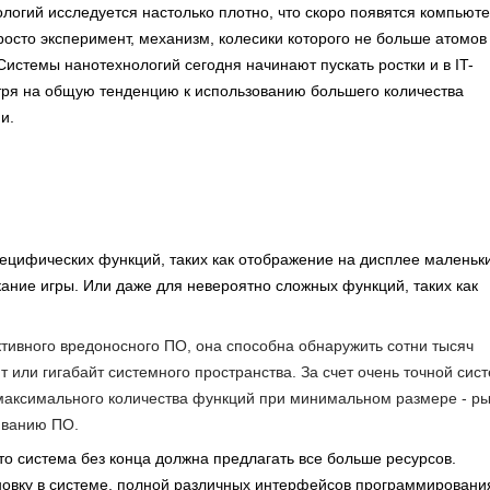
логий исследуется настолько плотно, что скоро появятся компьют
росто эксперимент, механизм, колесики которого не больше атомов
Системы нанотехнологий сегодня начинают пускать ростки и в IT-
тря на общую тенденцию к использованию большего количества
и.
ецифических функций, таких как отображение на дисплее маленьк
ание игры. Или даже для невероятно сложных функций, таких как
ктивного вредоносного ПО, она способна обнаружить сотни тысяч
 или гигабайт системного пространства. За счет очень точной сис
ь максимального количества функций при минимальном размере - ры
ливанию ПО.
что система без конца должна предлагать все больше ресурсов.
овку в системе, полной различных интерфейсов программировани