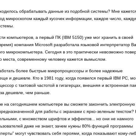
иходилось обрабатывать данные из подобной системы? Мне кажется
од микроскопом каждый кусочек информации, каждое число, кажд
истемы.
ти компьютеров, а первый ПК (IBM 5150) уже мог хранить в своей
время) компания Microsoft разработала языковой интерпретатор Ba
ого микрокомпьютера. Сегодня в это практически невозможно повер
о места, современному человеку кажется вымыслом.
аботать более быстрые микропроцессоры и более надежные
еще и дешевле. Кто в 1981 году, когда появился первый IBM PC, мо
ссор с тактовой частотой в гигагерцах, внешняя и встроенная па
аза дешевле, чем раньше.
зве на сегодняшнем компьютере вы сможете закончить электронную
 предназначенной для работы с экранами с ярко-зеленым текстом?
ельными, с множеством шрифтов и эффектов... но они не намного
зователей даже не знают, зачем нужны 80% функций программы
ерты” могут чувствовать себя героями, когда показывают кому-либ