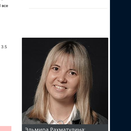
 все
 3.5
Эльмира Рахматулина: