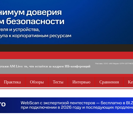
Реклама. ООО «АМ Медиа» ОГРН 1077746725
ртажи AM Live: то, что остаётся за кадром ИБ-конференций
Практика
Обзоры
Тесты
Интервью
Сравнения
Ка