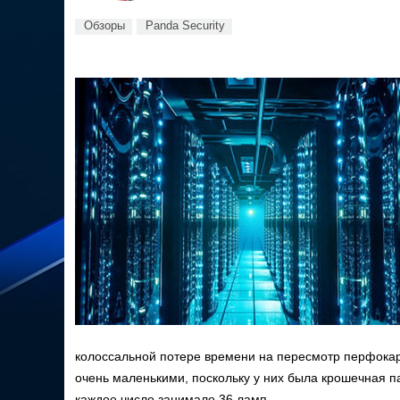
Обзоры
Panda Security
колоссальной потере времени на пересмотр перфока
очень маленькими, поскольку у них была крошечная па
каждое число занимало 36 ламп.