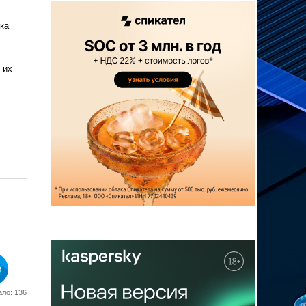
ка
 их
ло: 136