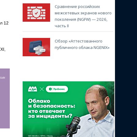
Сравнение российских
межсетевых экранов нового
поколения (NGFW) — 2026,
л 12
часть II
Обзор «Аттестованного
публичного облака NGENIX»
XI,
r81dM