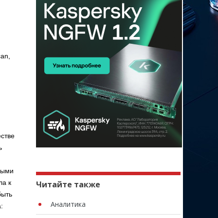
an,
естве
ь
ными
ла к
Читайте также
быть
Аналитика
: