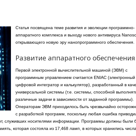
Статья посвящена теме развития и эволюции программно-
аппаратного комплекса и выходу нового антивируса Nanosc
открывающего новую эру нанопрограммного обеспечения.
Развитие аппаратного обеспечения
Первой электронной вычислительной машиной (ЭВМ) с
программным управлением считается ENIAC (электронный
цифровой интегратор и калькулятор), разработанный в кач
универсальной системы (т.е. системы, способной выполнят
различные задачи в зависимости от заданной программы).
Операторам ЭВМ приходилось быть чрезвычайно осторож
с разработкой программ, поскольку любая ошибка приводи
рт, служивших носителями информации. Программы должны были 
мять, которая состояла из 17,468 ламп, в которых хранились числа