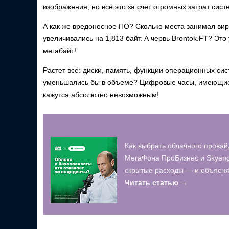
изображения, но всё это за счет огромных затрат сис
А как же вредоносное ПО? Сколько места занимал ви
увеличивались на 1,813 байт. А червь Brontok.FT? Это
мегабайт!
Растет всё: диски, память, функции операционных сис
уменьшались бы в объеме? Цифровые часы, имеющие 
кажутся абсолютно невозможным!
Как выбрать облачного провай
МегаФона ПроБизнес и Skyeng
скрытые расходы — и объясняю
Читать статью →