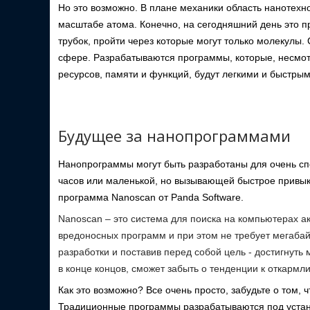
Но это возможно. В плане механики область нанотехно
масштабе атома. Конечно, на сегодняшний день это п
трубок, пройти через которые могут только молекулы. 
сфере. Разрабатываются программы, которые, несмо
ресурсов, памяти и функций, будут легкими и быстрым
Будущее за нанопрограммами
Нанопрограммы могут быть разработаны для очень сп
часов или маленькой, но вызывающей быстрое привык
программа Nanoscan от Panda Software.
Nanoscan – это система для поиска на компьютерах а
вредоносных программ и при этом не требует мегабайт
разработки и поставив перед собой цель - достигнут
в конце концов, сможет забыть о тенденции к откарм
Как это возможно? Все очень просто, забудьте о том, 
Традиционные программы разрабатываются под устан