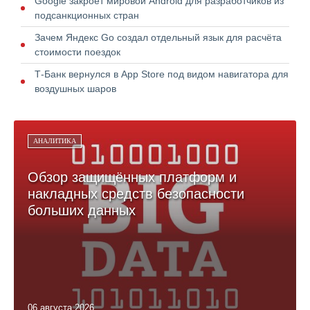
Google закроет мировой Android для разработчиков из
подсанкционных стран
Зачем Яндекс Go создал отдельный язык для расчёта
стоимости поездок
Т-Банк вернулся в App Store под видом навигатора для
воздушных шаров
АНАЛИТИКА
Обзор защищённых платформ и
накладных средств безопасности
больших данных
06 августа 2026