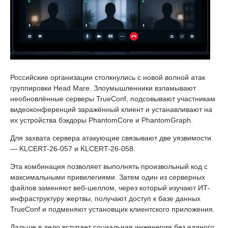
Российские организации столкнулись с новой волной атак
группировки Head Mare. Злоумышленники взламывают
необновлённые серверы TrueConf, подсовывают участникам
видеоконференций заражённый клиент и устанавливают на
их устройства бэкдоры PhantomCore и PhantomGraph.
Для захвата сервера атакующие связывают две уязвимости
— KLCERT-26-057 и KLCERT-26-058.
Эта комбинация позволяет выполнять произвольный код с
максимальными привилегиями. Затем один из серверных
файлов заменяют веб-шеллом, через который изучают ИТ-
инфраструктуру жертвы, получают доступ к базе данных
TrueConf и подменяют установщик клиентского приложения.
Дальше в дело вступает социальная инженерия без единого