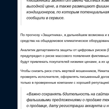
«Мошенники звонят от имени частных комп
выгодной цене, а также размещают фишинг
кондиционеров, по которым потенциальная
сообщили в сервисе.
По прогнозу «Защитника», в дальнейшем возможна и
средства на общедомовое климатическое оборудовани
Аналитик департамента защиты от цифровых рисков (Di
предупредил о риске массового появления фиктивных
будут привлекать покупателей низкими ценами, а их 
Чтобы снизить риск стать жертвой мошенников, Никит
проверять исполнителя, оформлять письменный догов
только в проверенные компании с хорошей репутацие
«Важно сохранять бдительность на сайтах
фальшивыми предложениями о продаже техн
о продавце, дату регистрации аккаунта и 