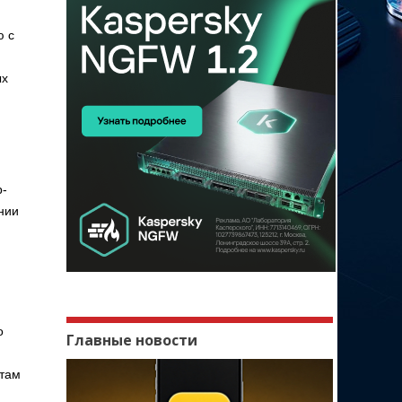
ю с
ых
р-
нии
о
Главные новости
 там