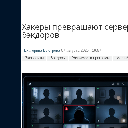
Хакеры превращают сервер
бэкдоров
Екатерина Быстрова
07 августа 2026 - 19:57
Эксплойты
Бэкдоры
Уязвимости программ
Малый