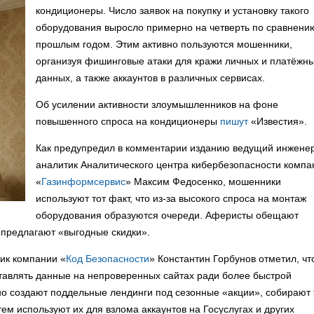
кондиционеры. Число заявок на покупку и установку такого
оборудования выросло примерно на четверть по сравнени
прошлым годом. Этим активно пользуются мошенники,
организуя фишинговые атаки для кражи личных и платёжн
данных, а также аккаунтов в различных сервисах.
Об усилении активности злоумышленников на фоне
повышенного спроса на кондиционеры
пишут
«Известия».
Как предупредил в комментарии изданию ведущий инжене
аналитик Аналитического центра кибербезопасности компа
«
Газинформсервис
» Максим Федосенко, мошенники
используют тот факт, что из-за высокого спроса на монтаж
оборудования образуются очереди. Аферисты обещают
 предлагают «выгодные скидки».
ик компании «
Код Безопасности
» Константин Горбунов отметил, чт
тавлять данные на непроверенных сайтах ради более быстрой
но создают поддельные лендинги под сезонные «акции», собирают
ем используют их для взлома аккаунтов на Госуслугах и других