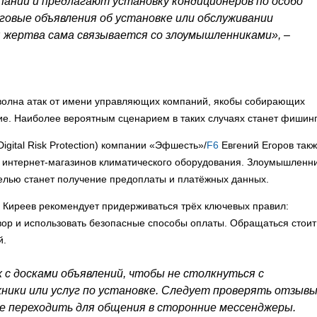
аний и предлагают установку кондиционеров по особо
овые объявления об установке или обслуживании
 жертва сама связывается со злоумышленниками», –
 волна атак от имени управляющих компаний, якобы собирающих
е. Наиболее вероятным сценарием в таких случаях станет фишинг
gital Risk Protection) компании «Эфшесть»/
F6
Евгений Егоров так
 интернет-магазинов климатического оборудования. Злоумышленн
целью станет получение предоплаты и платёжных данных.
а Киреев рекомендует придерживаться трёх ключевых правил:
ор и использовать безопасные способы оплаты. Обращаться стоит
й.
 с досками объявлений, чтобы не столкнуться с
ики или услуг по установке. Следует проверять отзыв
не переходить для общения в сторонние мессенджеры.