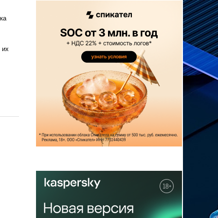
ка
 их