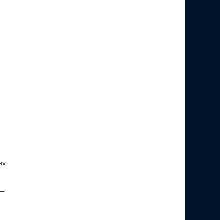
их
 —