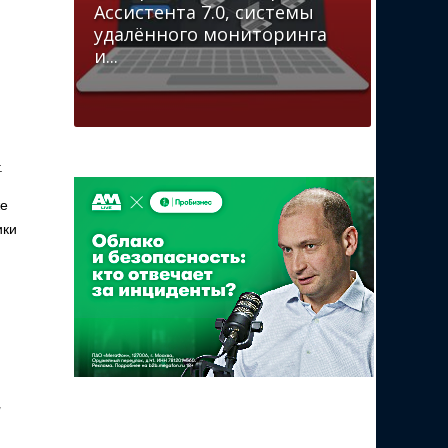
Ассистента 7.0, системы
удалённого мониторинга
и...
.
же
ики
ы