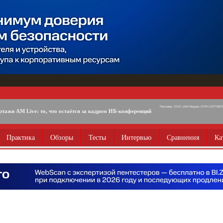
Реклама. ООО «АМ Медиа» ОГРН 1077746725
ртажи AM Live: то, что остаётся за кадром ИБ-конференций
Практика
Обзоры
Тесты
Интервью
Сравнения
Ка