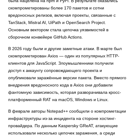
была нацелена на npm и PyPI. В результате оказались
скомпрометированы более 170 пакетов и сотни
вредоносных релизов, включая проекты, связанные с
TanStack, Mistral AI, UiPath и OpenSearch Project.
Основным вектором стала цепочка уязвимостей в
сборочном конвейере GitHub Actions.
В 2026 году были и другие заметные атаки. В марте был
скомпрометирован Axios — один из популярных HTTP-
клиентов для JavaScript. Злоумышленники получили
доступ к аккаунту сопровождающего проекта и
опубликовали заражённые версии пакета. Вместо прямого
внедрения вредоносного кода в Axios они добавили
фантомную зависимость, которая разворачивала кросс-
платформенный RAT на macOS, Windows и Linux.
В феврале авторы Notepad++ сообщили о компрометации
инфраструктуры из-за инцидента на стороне хостинг-
провайдера. По данным Kaspersky GReAT, атакующие
использовали несколько цепочек заражения, а среди