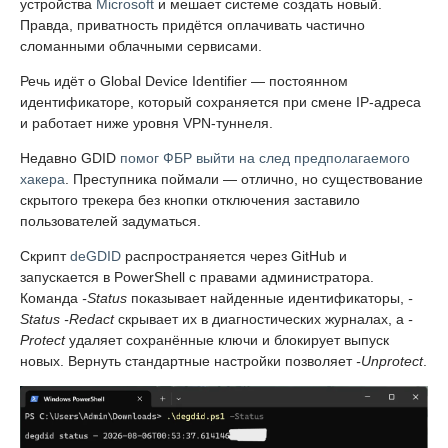
устройства
Microsoft
и мешает системе создать новый.
Правда, приватность придётся оплачивать частично
сломанными облачными сервисами.
Речь идёт о Global Device Identifier — постоянном
идентификаторе, который сохраняется при смене IP-адреса
и работает ниже уровня VPN-туннеля.
Недавно GDID
помог ФБР выйти на след предполагаемого
хакера
. Преступника поймали — отлично, но существование
скрытого трекера без кнопки отключения заставило
пользователей задуматься.
Скрипт
deGDID
распространяется через GitHub и
запускается в PowerShell с правами администратора.
Команда
-Status
показывает найденные идентификаторы,
-
Status -Redact
скрывает их в диагностических журналах, а
-
Protect
удаляет сохранённые ключи и блокирует выпуск
новых. Вернуть стандартные настройки позволяет
-Unprotect
.