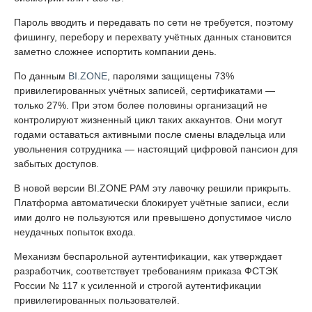
Пароль вводить и передавать по сети не требуется, поэтому
фишингу, перебору и перехвату учётных данных становится
заметно сложнее испортить компании день.
По данным
BI.ZONE
, паролями защищены 73%
привилегированных учётных записей, сертификатами —
только 27%. При этом более половины организаций не
контролируют жизненный цикл таких аккаунтов. Они могут
годами оставаться активными после смены владельца или
увольнения сотрудника — настоящий цифровой пансион для
забытых доступов.
В новой версии BI.ZONE PAM эту лавочку решили прикрыть.
Платформа автоматически блокирует учётные записи, если
ими долго не пользуются или превышено допустимое число
неудачных попыток входа.
Механизм беспарольной аутентификации, как утверждает
разработчик, соответствует требованиям приказа ФСТЭК
России № 117 к усиленной и строгой аутентификации
привилегированных пользователей.